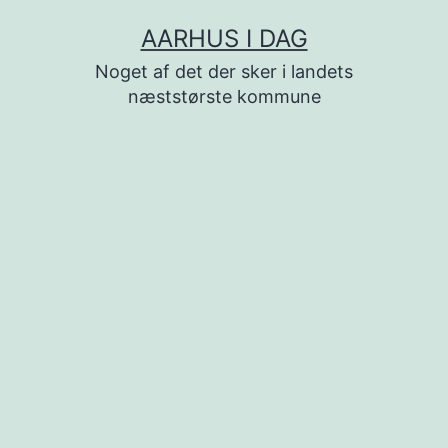
Fortsæt
AARHUS I DAG
til
Noget af det der sker i landets
indhold
næststørste kommune