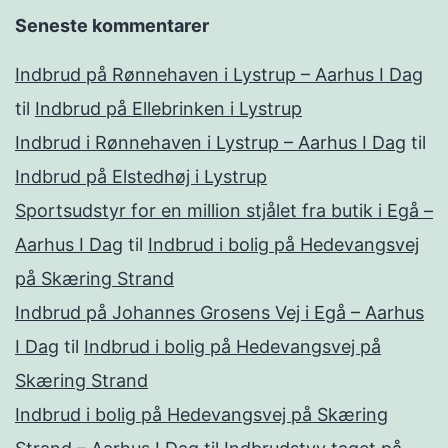
Seneste kommentarer
Indbrud på Rønnehaven i Lystrup – Aarhus I Dag
til
Indbrud på Ellebrinken i Lystrup
Indbrud i Rønnehaven i Lystrup – Aarhus I Dag
til
Indbrud på Elstedhøj i Lystrup
Sportsudstyr for en million stjålet fra butik i Egå –
Aarhus I Dag
til
Indbrud i bolig på Hedevangsvej
på Skæring Strand
Indbrud på Johannes Grosens Vej i Egå – Aarhus
I Dag
til
Indbrud i bolig på Hedevangsvej på
Skæring Strand
Indbrud i bolig på Hedevangsvej på Skæring