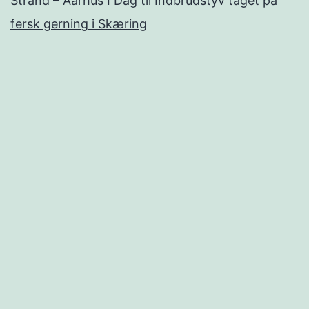
Strand – Aarhus I Dag
til
Indbrudstyv taget på
fersk gerning i Skæring