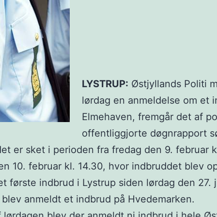
LYSTRUP:
Østjyllands Politi 
lørdag en anmeldelse om et i
Elmehaven, fremgår det af pol
offentliggjorte døgnrapport 
t er sket i perioden fra fredag den 9. februar kl
en 10. februar kl. 14.30, hvor indbruddet blev o
et første indbrud i Lystrup siden lørdag den 27. 
 blev anmeldt et indbrud på Hvedemarken.
af lørdagen blev der anmeldt ni indbrud i hele Øs