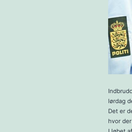
Indbrudde
lørdag d
Det er d
hvor der
I løbet 