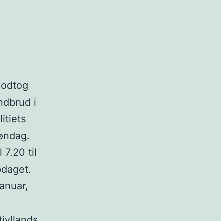
modtog
ndbrud i
itiets
søndag.
 7.20 til
pdaget.
januar,
tjyllands