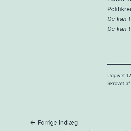
Politikr
Du kan t
Du kan 
Udgivet
12
Skrevet a
Indlægsnavigat
Forrige indlæg