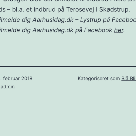
eds – bl.a. et indbrud på Terosevej i Skødstrup.
ilmelde dig Aarhusidag.dk – Lystrup på Facebo
tilmelde dig Aarhusidag.dk på Facebook
her
.
. februar 2018
Kategoriseret som
Blå Bl
f
admin
ion