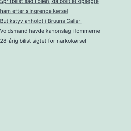
Spritbilist sad i bilen, da politiet opsøgte
ham efter slingrende kørsel
Butikstyv anholdt i Bruuns Galleri
Voldsmand havde kanonslag i lommerne
28-årig bilist sigtet for narkokørsel