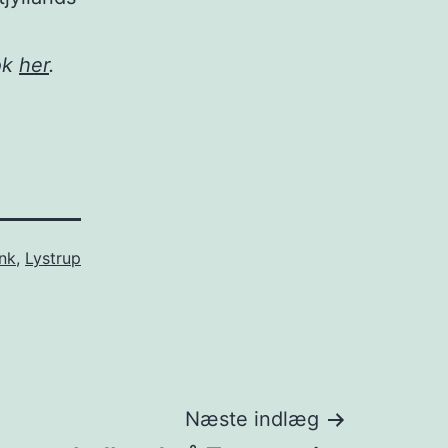
ok
her
.
ink
,
Lystrup
Næste indlæg