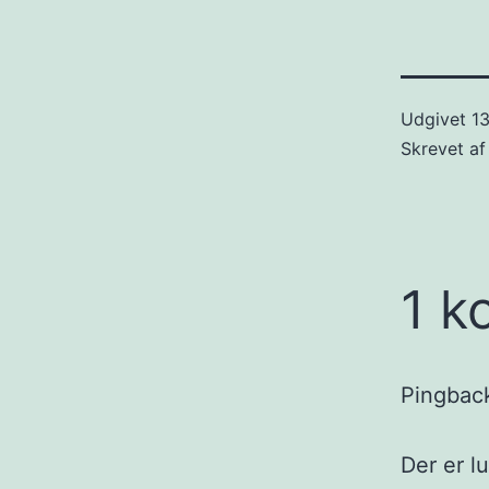
Udgivet
13
Skrevet a
1 k
Pingbac
Der er l