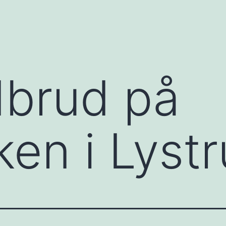
dbrud på
ken i Lyst