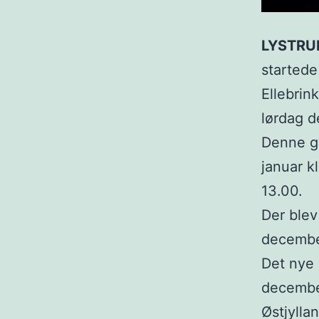
LYSTRU
startede
Ellebrin
lørdag d
Denne ga
januar kl
13.00.
Der blev
decembe
Det nye 
decembe
Østjylla