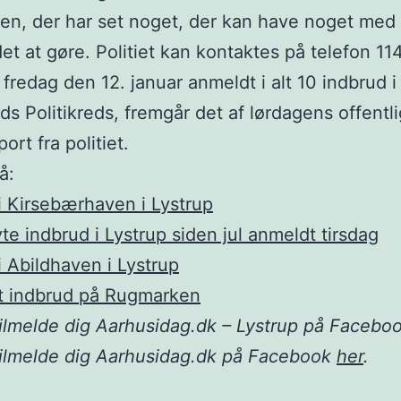
ken, der har set noget, der kan have noget med
et at gøre. Politiet kan kontaktes på telefon 114
 fredag den 12. januar anmeldt i alt 10 indbrud i
nds Politikreds, fremgår det af lørdagens offentl
rt fra politiet.
å:
i Kirsebærhaven i Lystrup
vte indbrud i Lystrup siden jul anmeldt tirsdag
i Abildhaven i Lystrup
t indbrud på Rugmarken
ilmelde dig Aarhusidag.dk – Lystrup på Facebo
tilmelde dig Aarhusidag.dk på Facebook
her
.