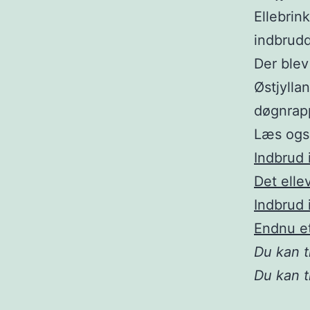
Ellebrin
indbrudd
Der blev
Østjylla
døgnrappo
Læs ogs
Indbrud 
Det elle
Indbrud 
Endnu e
Du kan t
Du kan 