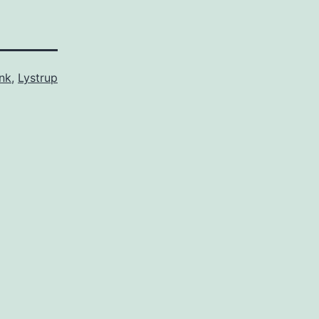
ink
,
Lystrup