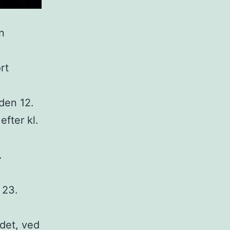
n
rt
den 12.
efter kl.
.
 23.
ådet, ved