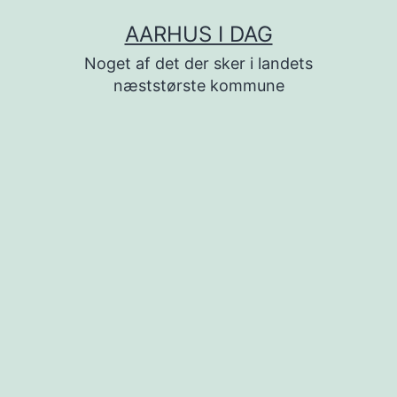
Fortsæt
AARHUS I DAG
til
Noget af det der sker i landets
indhold
næststørste kommune