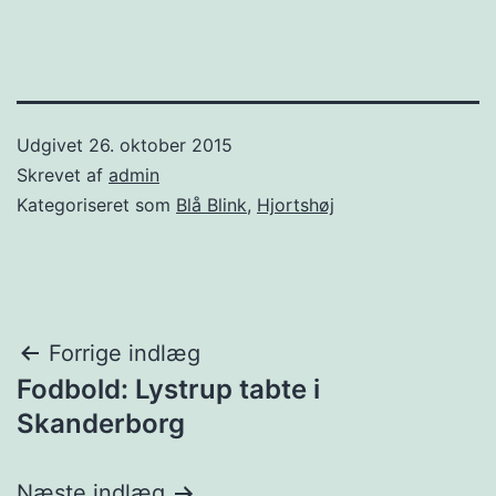
Udgivet
26. oktober 2015
Skrevet af
admin
Kategoriseret som
Blå Blink
,
Hjortshøj
Indlægsnavigation
Forrige indlæg
Fodbold: Lystrup tabte i
Skanderborg
Næste indlæg