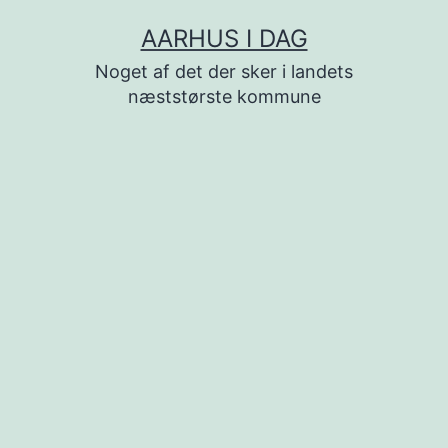
Fortsæt
AARHUS I DAG
til
Noget af det der sker i landets
indhold
næststørste kommune