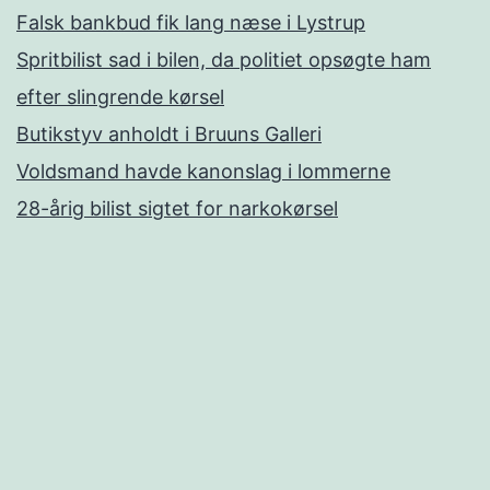
Falsk bankbud fik lang næse i Lystrup
Spritbilist sad i bilen, da politiet opsøgte ham
efter slingrende kørsel
Butikstyv anholdt i Bruuns Galleri
Voldsmand havde kanonslag i lommerne
28-årig bilist sigtet for narkokørsel