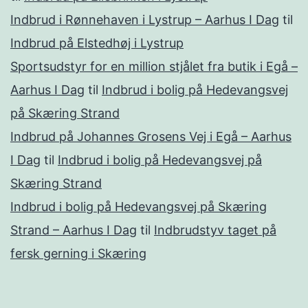
Indbrud i Rønnehaven i Lystrup – Aarhus I Dag
til
Indbrud på Elstedhøj i Lystrup
Sportsudstyr for en million stjålet fra butik i Egå –
Aarhus I Dag
til
Indbrud i bolig på Hedevangsvej
på Skæring Strand
Indbrud på Johannes Grosens Vej i Egå – Aarhus
I Dag
til
Indbrud i bolig på Hedevangsvej på
Skæring Strand
Indbrud i bolig på Hedevangsvej på Skæring
Strand – Aarhus I Dag
til
Indbrudstyv taget på
fersk gerning i Skæring