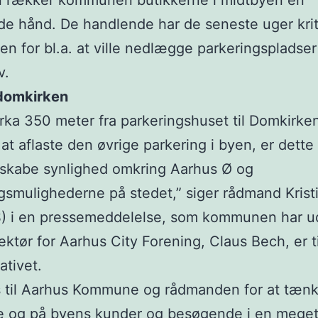
 rækker kommunen butikkerne i midtbyen en
e hånd. De handlende har de seneste uger krit
 for bl.a. at ville nedlægge parkeringspladser
v.
domkirken
irka 350 meter fra parkeringshuset til Domkirke
at aflaste den øvrige parkering i byen, er dette e
 skabe synlighed omkring Aarhus Ø og
gsmulighederne på stedet,” siger rådmand Krist
S) i en pressemeddelelse, som kommunen har u
ektør for Aarhus City Forening, Claus Bech, er t
ativet.
s til Aarhus Kommune og rådmanden for at tæn
ne og på byens kunder og besøgende i en meget 