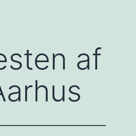
esten af
Aarhus