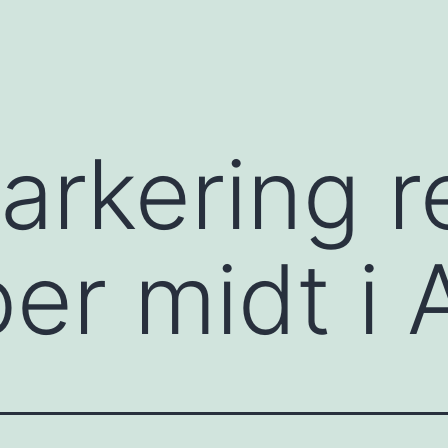
parkering r
r midt i 