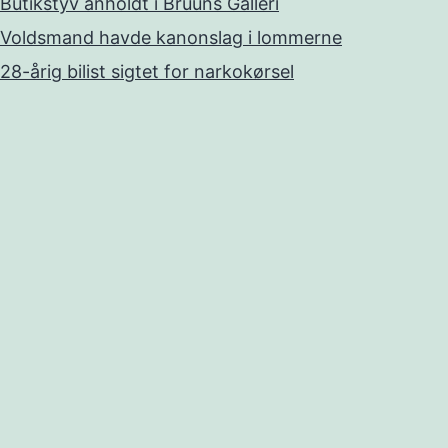
Butikstyv anholdt i Bruuns Galleri
Voldsmand havde kanonslag i lommerne
28-årig bilist sigtet for narkokørsel