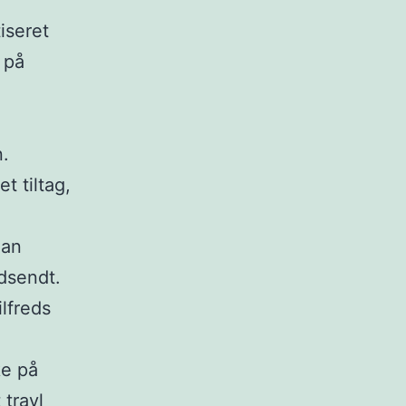
iseret
 på
n.
t tiltag,
ian
dsendt.
ilfreds
ke på
travl