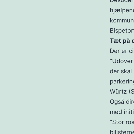
Desuden
hjælpend
kommunen
Bispetor
Tæt på 
Der er c
“Udover 
der skal
parkerin
Würtz (
Også dir
med initi
“Stor ro
bilister