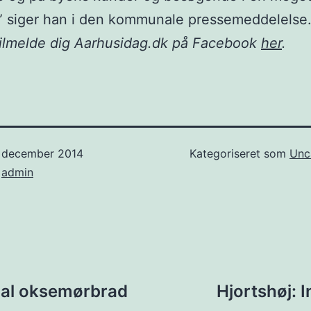
” siger han i den kommunale pressemeddelelse
tilmelde dig Aarhusidag.dk på Facebook
her
.
. december 2014
Kategoriseret som
Unc
f
admin
ion
jal oksemørbrad
Hjortshøj: 