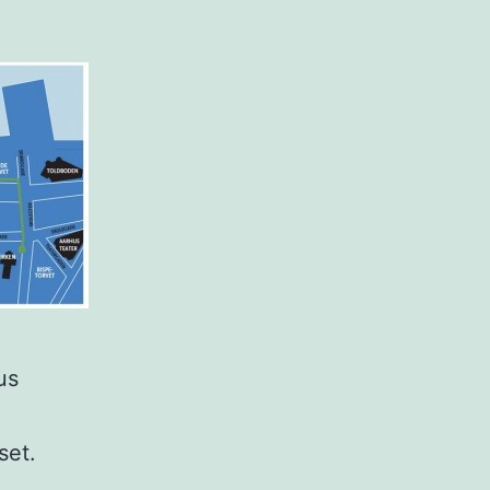
us
set.