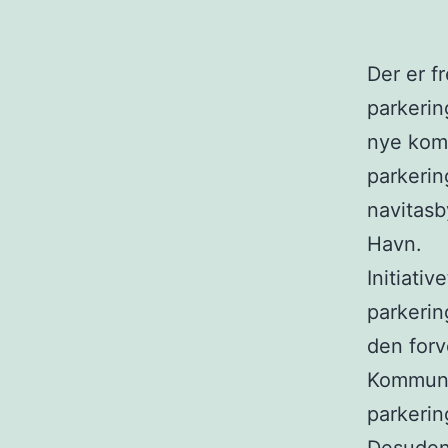
Der er fr
parkering
nye kom
parkerin
navitas
Havn.
Initiativ
parkerin
den forv
Kommune
parkerin