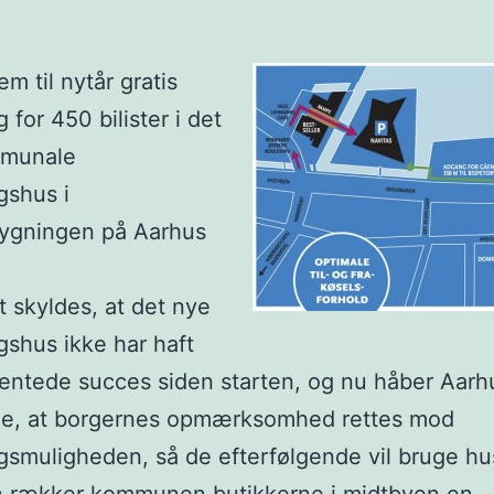
em til nytår gratis
 for 450 bilister i det
munale
gshus i
bygningen på Aarhus
et skyldes, at det nye
gshus ikke har haft
entede succes siden starten, og nu håber Aarh
, at borgernes opmærksomhed rettes mod
gsmuligheden, så de efterfølgende vil bruge hu