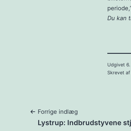
periode,
Du kan 
Udgivet
6
Skrevet a
Indlægsnavigat
Forrige indlæg
Lystrup: Indbrudstyvene st