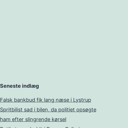
Seneste indlæg
Falsk bankbud fik lang næse i Lystrup
Spritbilist sad i bilen, da politiet opsøgte
ham efter slingrende kørsel