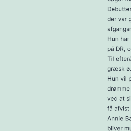
Debutten
der var 
afgangsr
Hun har 
på DR, o
Til efte
græsk ø
Hun vil 
drømme o
ved at s
få afvist
Annie Ba
bliver m