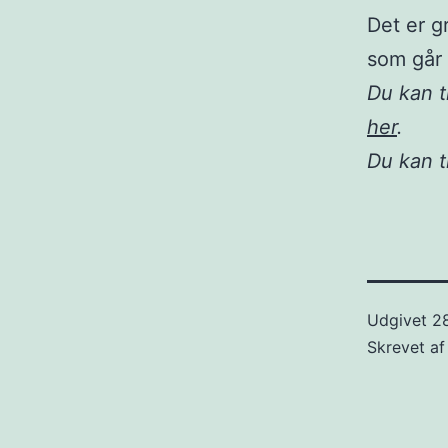
Det er g
som går 
Du kan t
her
.
Du kan 
Udgivet
28
Skrevet a