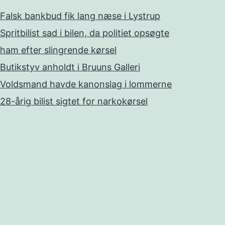
Falsk bankbud fik lang næse i Lystrup
Spritbilist sad i bilen, da politiet opsøgte
ham efter slingrende kørsel
Butikstyv anholdt i Bruuns Galleri
Voldsmand havde kanonslag i lommerne
28-årig bilist sigtet for narkokørsel