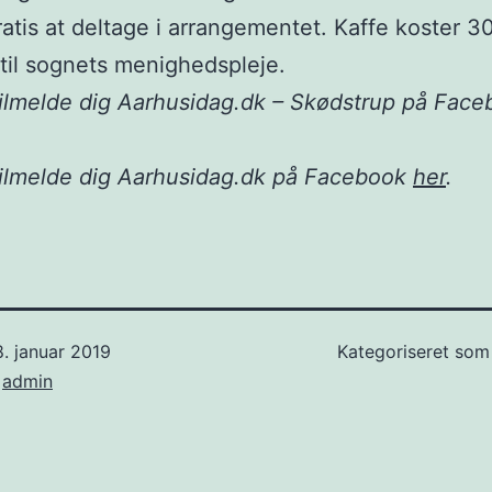
ratis at deltage i arrangementet. Kaffe koster 3
til sognets menighedspleje.
ilmelde dig Aarhusidag.dk – Skødstrup på Fac
tilmelde dig Aarhusidag.dk på Facebook
her
.
. januar 2019
Kategoriseret so
f
admin