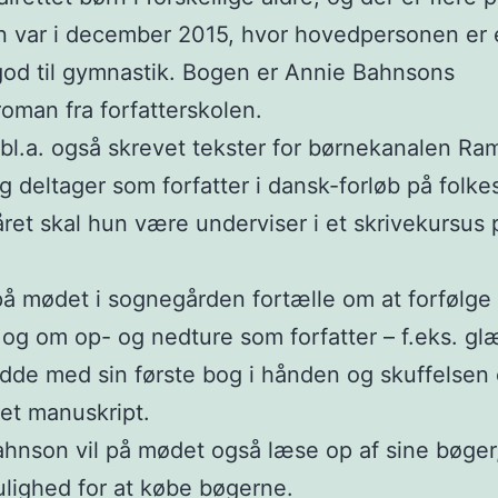
 var i december 2015, hvor hovedpersonen er 
god til gymnastik. Bogen er Annie Bahnsons
oman fra forfatterskolen.
bl.a. også skrevet tekster for børnekanalen Ra
g deltager som forfatter i dansk-forløb på folke
råret skal hun være underviser i et skrivekursus
.
på mødet i sognegården fortælle om at forfølge
g om op- og nedture som forfatter – f.eks. g
idde med sin første bog i hånden og skuffelsen 
 et manuskript.
hnson vil på mødet også læse op af sine bøger
ulighed for at købe bøgerne.