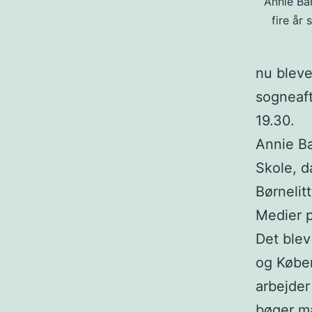
Annie Ba
fire år
nu bleve
sogneaft
19.30.
Annie Ba
Skole, d
Børnelit
Medier p
Det blev
og Køben
arbejder
bøger mål