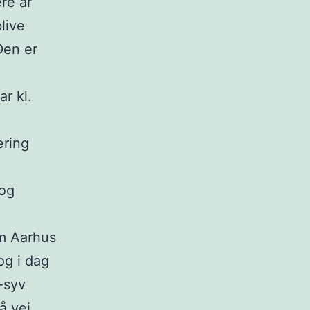
ere år
live
Den er
r kl.
æring
 og
em Aarhus
og i dag
s-syv
å vej.