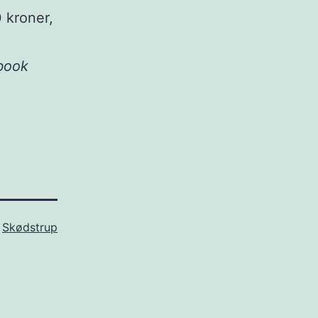
0 kroner,
ebook
m
Skødstrup