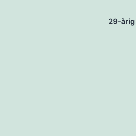
ion
29-årig