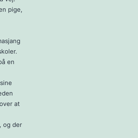
en pige,
masjang
skoler.
 på en
 sine
læden
over at
, og der