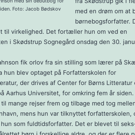
fra Skødstrup gik i fl
hnson med sin debutbog for
 siden. Foto: Jacob Bødskov
med en drøm om at b
børnebogsforfatter. 
t til virkelighed. Det fortæller hun om ved en
en i Skødstrup Sognegård onsdag den 30. janua
hnson fik orlov fra sin stilling som lærer på Sk
a hun blev optaget på Forfatterskolen for
teratur, der drives af Center for Børns Litteratur
å Aarhus Universitet, for omkring fem år siden.
 til mange rejser frem og tilbage med tog mell
havn, mens hun var tilknyttet forfatterskolen, 
 hun som fuldtidsforfatter. Det er blevet til sek
rettet børn i forskellige aldre, og der er flere p