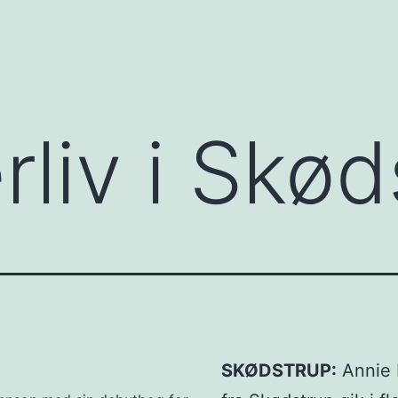
rliv i Skø
SKØDSTRUP:
Annie 