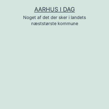
Fortsæt
AARHUS I DAG
til
Noget af det der sker i landets
indhold
næststørste kommune