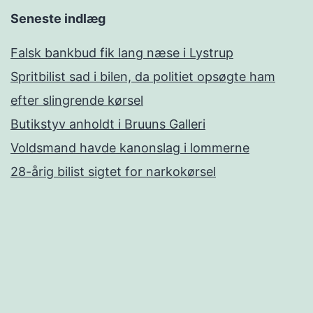
Seneste indlæg
Falsk bankbud fik lang næse i Lystrup
Spritbilist sad i bilen, da politiet opsøgte ham
efter slingrende kørsel
Butikstyv anholdt i Bruuns Galleri
Voldsmand havde kanonslag i lommerne
28-årig bilist sigtet for narkokørsel