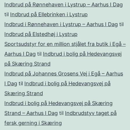
Indbrud på Rønnehaven i Lystrup – Aarhus I Dag
til
Indbrud på Ellebrinken i Lystrup
Indbrud i Rønnehaven i Lystrup – Aarhus I Dag
til
Indbrud på Elstedhøj i Lystrup
Sportsudstyr for en million stjålet fra butik i Egå –
Aarhus I Dag
til
Indbrud i bolig på Hedevangsvej
på Skæring Strand
Indbrud på Johannes Grosens Vej i Egå – Aarhus
I Dag
til
Indbrud i bolig på Hedevangsvej på
Skæring Strand
Indbrud i bolig på Hedevangsvej på Skæring
Strand – Aarhus I Dag
til
Indbrudstyv taget på
fersk gerning i Skæring