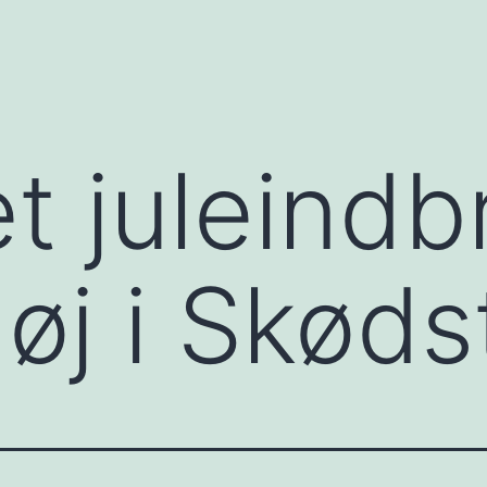
t juleindb
høj i Skøds