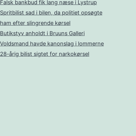
Falsk bankbud fik lang næse i Lystrup
Spritbilist sad i bilen, da politiet opsøgte
ham efter slingrende kørsel
Butikstyv anholdt i Bruuns Galleri
Voldsmand havde kanonslag i lommerne
28-årig bilist sigtet for narkokørsel