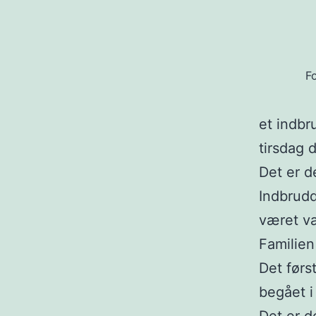
Fo
et indbr
tirsdag 
Det er d
Indbrudd
været væ
Familien
Det førs
begået i