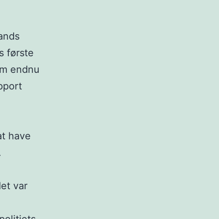
lands
s første
om endnu
pport
at have
.
et var