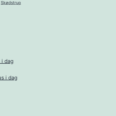
Skødstrup
 i dag
s i dag