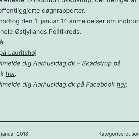
e eneste to indbrud i Skødstrup, der fremgår af p
offentliggjorte døgnrapporter.
 modtog den 1. januar 14 anmeldelser om indbrud
 hele Østjyllands Politikreds.
å:
på Lauritshøj
ilmelde dig Aarhusidag.dk – Skødstrup på
ok
her
.
tilmelde dig Aarhusidag.dk på Facebook
her
.
 januar 2018
Kategoriseret s