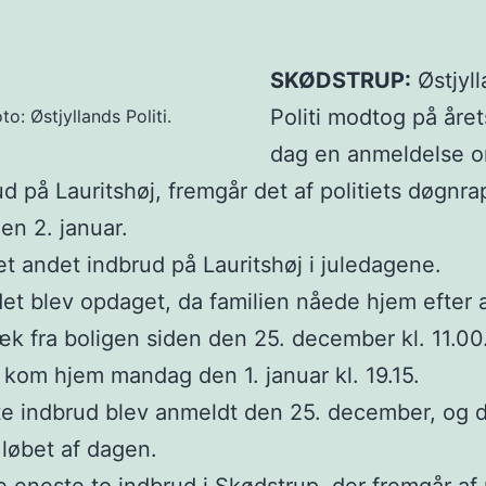
SKØDSTRUP:
Østjyl
Politi modtog på året
to: Østjyllands Politi.
dag en anmeldelse 
ud på Lauritshøj, fremgår det af politiets døgnra
den 2. januar.
et andet indbrud på Lauritshøj i juledagene.
et blev opdaget, da familien nåede hjem efter 
k fra boligen siden den 25. december kl. 11.00
 kom hjem mandag den 1. januar kl. 19.15.
te indbrud blev anmeldt den 25. december, og d
 løbet af dagen.