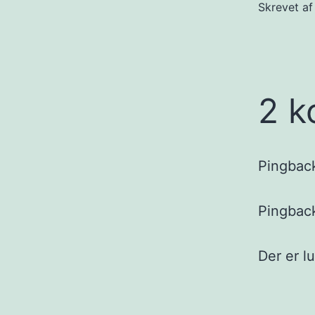
Skrevet a
2 k
Pingbac
Pingbac
Der er l