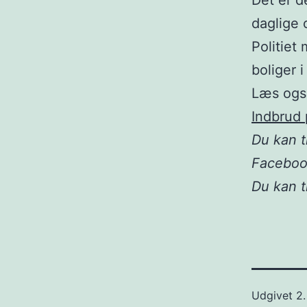
Det er d
daglige 
Politiet
boliger i
Læs ogs
Indbrud 
Du kan t
Facebo
Du kan 
Udgivet
2.