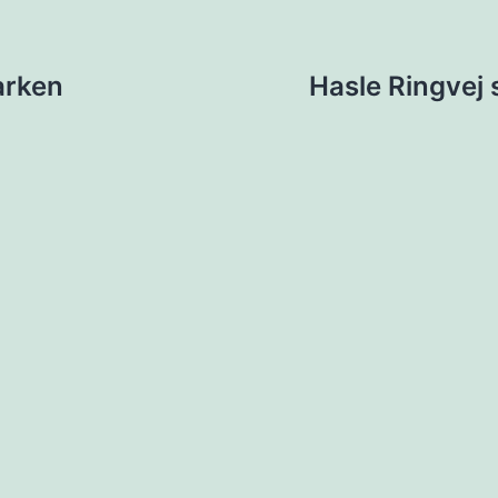
ion
arken
Hasle Ringvej 