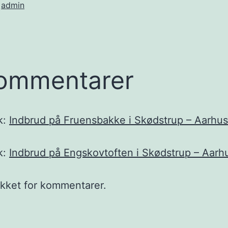
f
admin
ommentarer
k:
Indbrud på Fruensbakke i Skødstrup – Aarhus
k:
Indbrud på Engskovtoften i Skødstrup – Aarhu
ukket for kommentarer.