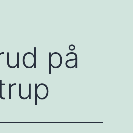
rud på
trup