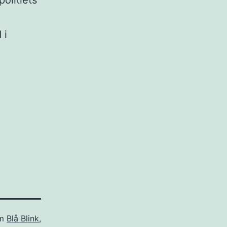
olitiets
 i
om
Blå Blink
,