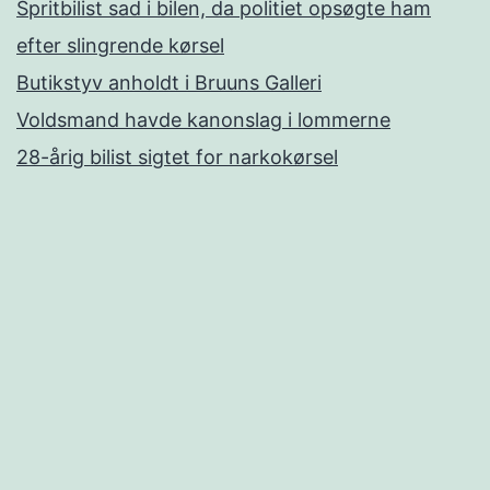
Spritbilist sad i bilen, da politiet opsøgte ham
efter slingrende kørsel
Butikstyv anholdt i Bruuns Galleri
Voldsmand havde kanonslag i lommerne
28-årig bilist sigtet for narkokørsel