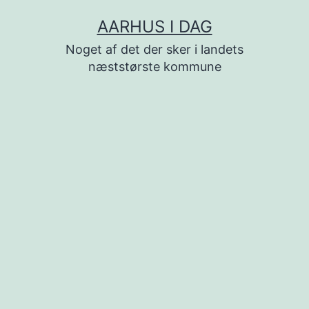
Fortsæt
AARHUS I DAG
til
Noget af det der sker i landets
indhold
næststørste kommune