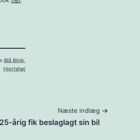
book
her
.
om
Blå Blink
,
Hjortshøj
Næste indlæg
25-årig fik beslaglagt sin bil