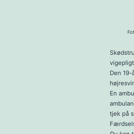
Fo
Skødstru
vigeplig
Den 19-å
højresvi
En ambul
ambulanc
tjek på 
Færdsels