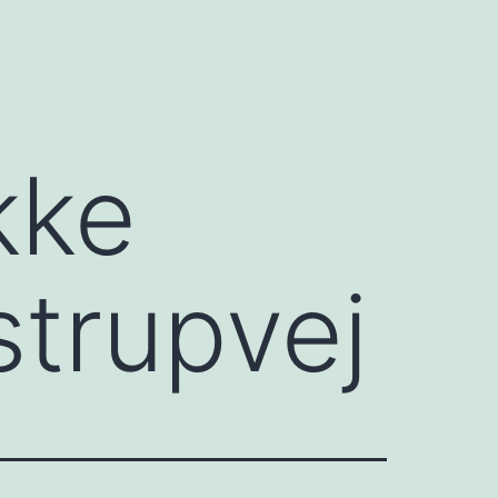
kke
strupvej