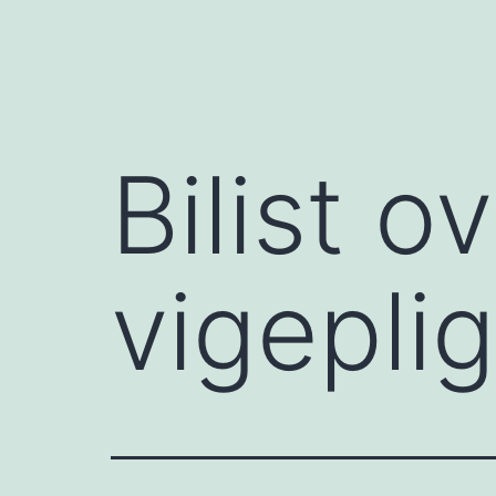
Bilist o
vigepli