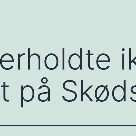
verholdte i
gt på Skød