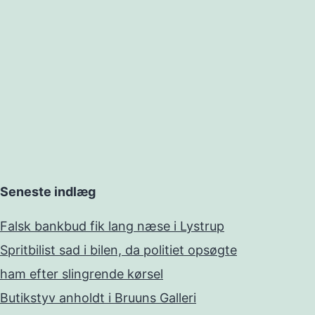
Seneste indlæg
Falsk bankbud fik lang næse i Lystrup
Spritbilist sad i bilen, da politiet opsøgte
ham efter slingrende kørsel
Butikstyv anholdt i Bruuns Galleri