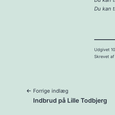
Du kan t
Du kan 
Udgivet
10
Skrevet a
Indlægsnavigat
Forrige indlæg
Indbrud på Lille Todbjerg