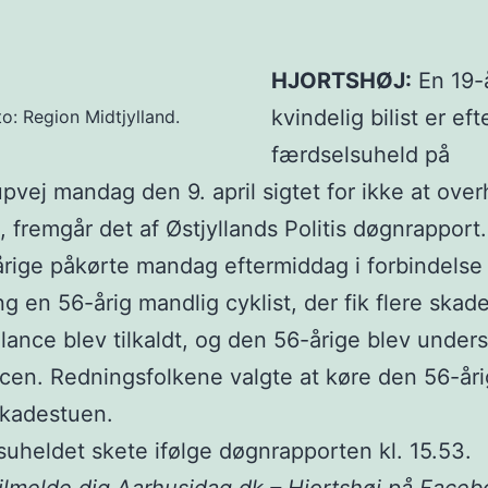
HJORTSHØJ:
En 19-
kvindelig bilist er eft
to: Region Midtjylland.
færdselsuheld på
pvej mandag den 9. april sigtet for ikke at over
t, fremgår det af Østjyllands Politis døgnrapport.
rige påkørte mandag eftermiddag i forbindelse
ng en 56-årig mandlig cyklist, der fik flere skade
ance blev tilkaldt, og den 56-årige blev unders
en. Redningsfolkene valgte at køre den 56-årig
skadestuen.
uheldet skete ifølge døgnrapporten kl. 15.53.