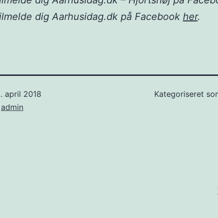
ilmelde dig Aarhusidag.dk – Hjortshøj på Face
tilmelde dig Aarhusidag.dk på Facebook
her
.
. april 2018
Kategoriseret s
f
admin
ion