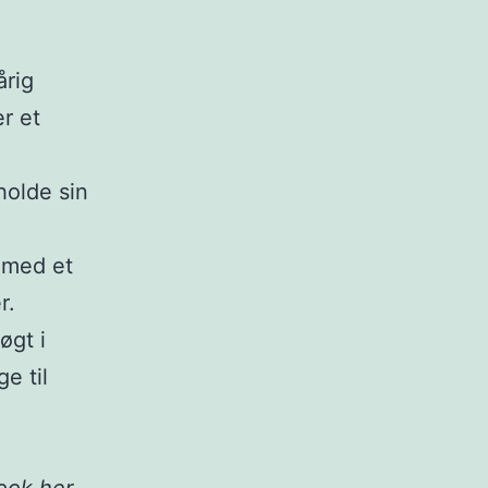
årig
er et
holde sin
 med et
r.
øgt i
e til