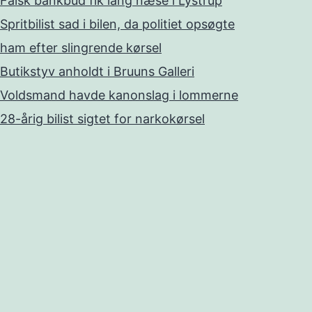
Falsk bankbud fik lang næse i Lystrup
Spritbilist sad i bilen, da politiet opsøgte
ham efter slingrende kørsel
Butikstyv anholdt i Bruuns Galleri
Voldsmand havde kanonslag i lommerne
28-årig bilist sigtet for narkokørsel