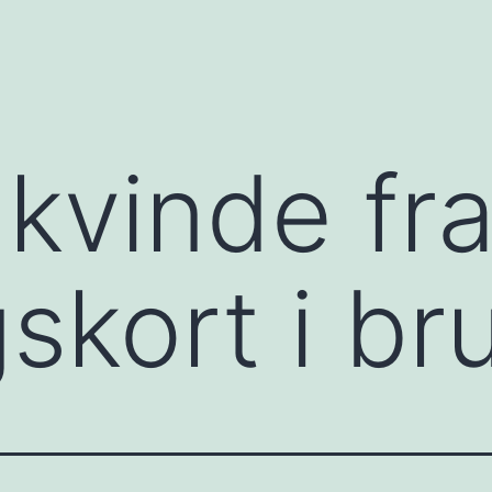
 kvinde fr
gskort i b