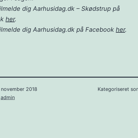
ilmelde dig Aarhusidag.dk – Skødstrup på
ok
her
.
tilmelde dig Aarhusidag.dk på Facebook
her
.
. november 2018
Kategoriseret s
f
admin