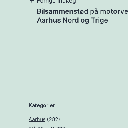
Indlægsnavigat
Forrige indlæg
Bilsammenstød på motorve
Aarhus Nord og Trige
Kategorier
Aarhus
(282)