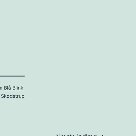
om
Blå Blink
,
Skødstrup