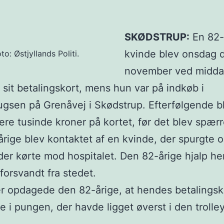
SKØDSTRUP:
En 82-
kvinde blev onsdag d
to: Østjyllands Politi.
november ved midda
t sit betalingskort, mens hun var på indkøb i
gsen på Grenåvej i Skødstrup. Efterfølgende b
ere tusinde kroner på kortet, før det blev spærr
rige blev kontaktet af en kvinde, der spurgte om
der kørte mod hospitalet. Den 82-årige hjalp h
forsvandt fra stedet.
er opdagede den 82-årige, at hendes betalingsk
 i pungen, der havde ligget øverst i den trolle