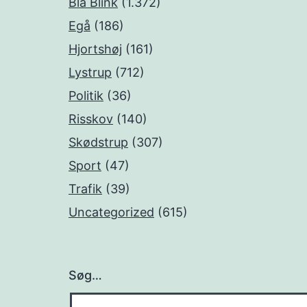
Blå Blink
(1.372)
Egå
(186)
Hjortshøj
(161)
Lystrup
(712)
Politik
(36)
Risskov
(140)
Skødstrup
(307)
Sport
(47)
Trafik
(39)
Uncategorized
(615)
Søg…