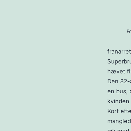
Fo
franarre
Superbru
hævet fl
Den 82-å
en bus, 
kvinden 
Kort eft
manglede