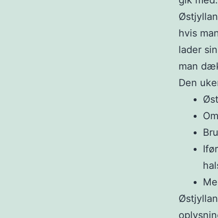
gik med.
Østjylla
hvis man
lader sin
man dækk
Den uke
Øs
Om
Bru
Ifø
hal
Med
Østjyllan
oplysnin