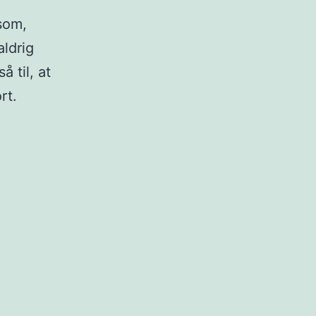
ksom,
ldrig
å til, at
rt.