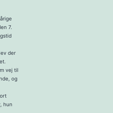
årige
en 7.
gstid
lev der
et.
 vej til
ende, og
ort
y, hun