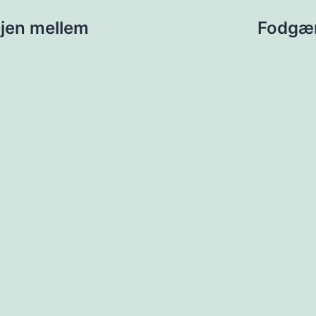
ion
jen mellem
Fodgæn