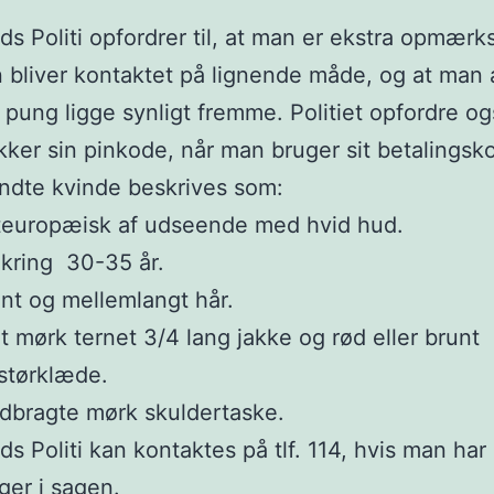
nds Politi opfordrer til, at man er ekstra opmær
 bliver kontaktet på lignende måde, og at man a
 pung ligge synligt fremme. Politiet opfordre ogs
er sin pinkode, når man bruger sit betalingsko
ndte kvinde beskrives som:
teuropæisk af udseende med hvid hud.
kring 30-35 år.
nt og mellemlangt hår.
rt mørk ternet 3/4 lang jakke og rød eller brunt
størklæde.
bragte mørk skuldertaske.
ds Politi kan kontaktes på tlf. 114, hvis man har
ger i sagen.