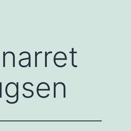
anarret
rugsen