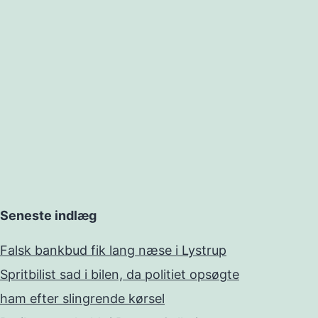
Seneste indlæg
Falsk bankbud fik lang næse i Lystrup
Spritbilist sad i bilen, da politiet opsøgte
ham efter slingrende kørsel