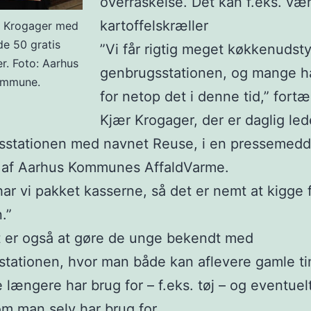
overraskelse. Det kan f.eks. væ
kartoffelskræller
r Krogager med
de 50 gratis
”Vi får rigtig meget køkkenudsty
er. Foto: Aarhus
genbrugsstationen, og mange h
mmune.
for netop det i denne tid,” fortæ
Kjær Krogager, der er daglig led
sstationen med navnet Reuse, i en pressemedd
 af Aarhus Kommunes AffaldVarme.
har vi pakket kasserne, så det er nemt at kigge 
.”
t er også at gøre de unge bekendt med
tationen, hvor man både kan aflevere gamle t
 længere har brug for – f.eks. tøj – og eventuel
m man selv har brug for.