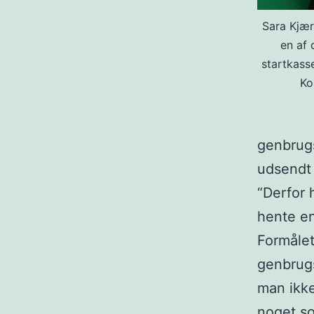
Sara Kjæ
en af 
startkass
Ko
genbrug
udsendt
“Derfor 
hente en
Formåle
genbrugs
man ikke
noget so