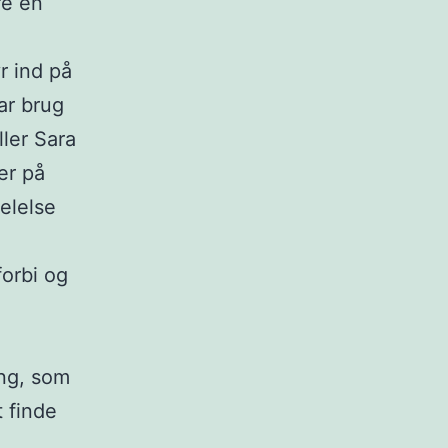
re en
r ind på
ar brug
ller Sara
er på
elelse
forbi og
ing, som
t finde