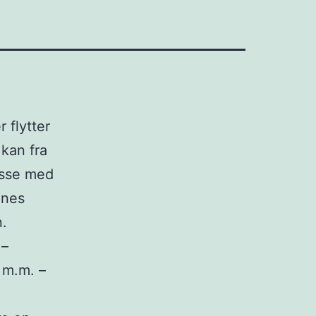
 flytter
kan fra
asse med
unes
.
 –
r m.m. –