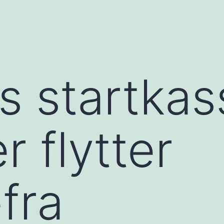
s startkass
 flytter
fra