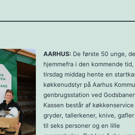
AARHUS:
De første 50 unge, der
hjemmefra i den kommende tid, 
tirsdag middag hente en startk
køkkenudstyr på Aarhus Komm
genbrugsstation ved Godsbanen
Kassen består af køkkenservice
gryder, tallerkener, knive, gafle
til seks personer og en lille