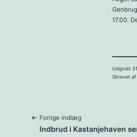
Genbrugs
17.00. D
Udgivet
31
Skrevet a
Indlægsnavigat
Forrige indlæg
Indbrud i Kastanjehaven se