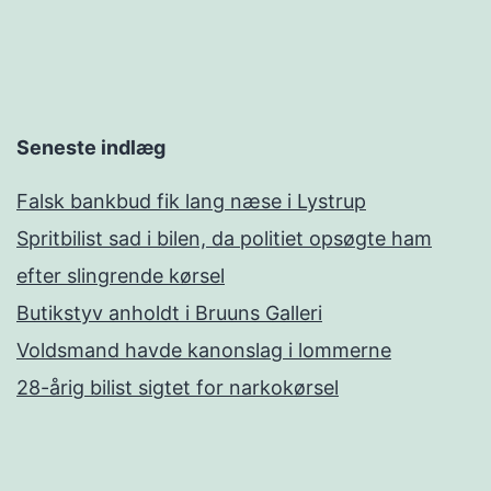
Seneste indlæg
Falsk bankbud fik lang næse i Lystrup
Spritbilist sad i bilen, da politiet opsøgte ham
efter slingrende kørsel
Butikstyv anholdt i Bruuns Galleri
Voldsmand havde kanonslag i lommerne
28-årig bilist sigtet for narkokørsel