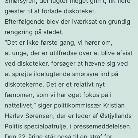
Smørsyren, der lugter meget grimt, fik flere
gæster til at forlade diskoteket.
Efterfølgende blev der iværksat en grundig
rengøring på stedet.
“Det er ikke første gang, vi hører om,
at unge, der er utilfredse over at blive afvist
ved diskoteker, forsøger at hævne sig ved
at sprøjte ildelugtende smørsyre ind på
diskotekerne. Det er et relativt nyt
fænomen, som vi har øget fokus på i
nattelivet,” siger politikommissær Kristian
Harlev Sørensen, der er leder af Østjyllands
Politis specialpatrulje, i pressemeddelelsen.
Den 22-årige står også til en straf for