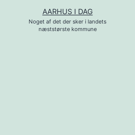
Fortsæt
AARHUS I DAG
til
Noget af det der sker i landets
indhold
næststørste kommune