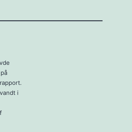
avde
 på
rapport.
vandt i
f