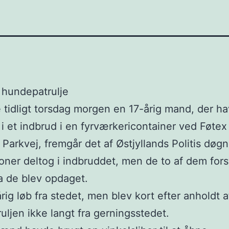
hundepatrulje
 tidligt torsdag morgen en 17-årig mand, der h
 i et indbrud i en fyrværkericontainer ved Føtex
 Parkvej, fremgår det af Østjyllands Politis døgn
oner deltog i indbruddet, men de to af dem fors
da de blev opdaget.
rig løb fra stedet, men blev kort efter anholdt a
ruljen ikke langt fra gerningsstedet.