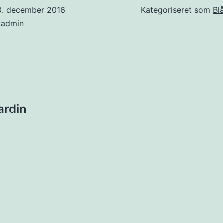
0. december 2016
Kategoriseret som
Bl
f
admin
ion
ardin