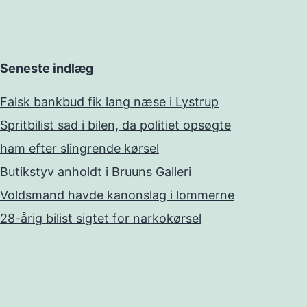
Seneste indlæg
Falsk bankbud fik lang næse i Lystrup
Spritbilist sad i bilen, da politiet opsøgte
ham efter slingrende kørsel
Butikstyv anholdt i Bruuns Galleri
Voldsmand havde kanonslag i lommerne
28-årig bilist sigtet for narkokørsel