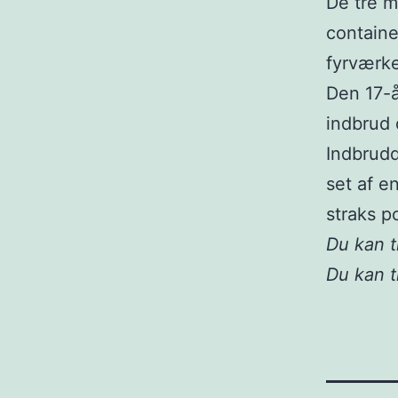
De tre m
contain
fyrværke
Den 17-å
indbrud 
Indbrudd
set af e
straks po
Du kan t
Du kan 