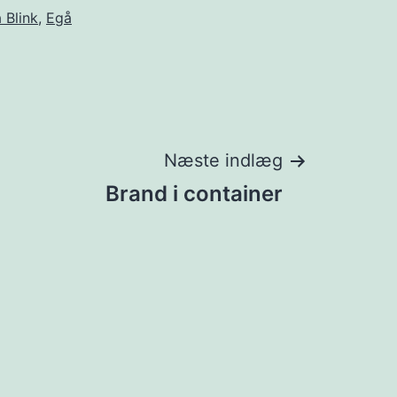
å Blink
,
Egå
Næste indlæg
Brand i container