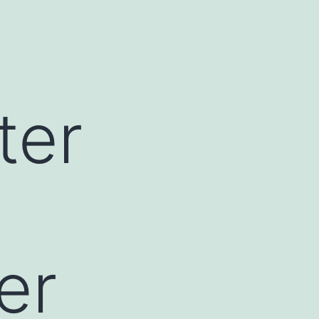
ter
er