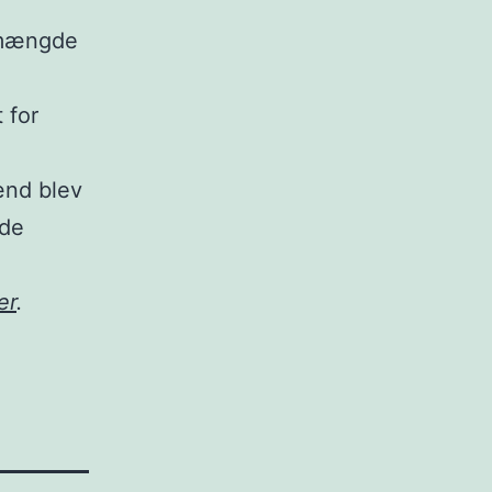
 mængde
 for
ænd blev
ede
er
.