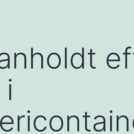
anholdt ef
 i
ericontain