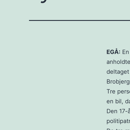
EGÅ:
En 
anholdte
deltaget
Brobjerg
Tre pers
en bil, 
Den 17-å
politipat