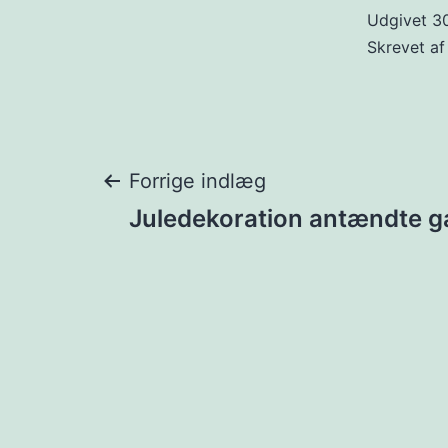
Udgivet
3
Skrevet a
Indlægsnavigat
Forrige indlæg
Juledekoration antændte g