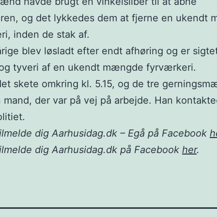
ænd havde brugt en vinkelsliber til at åbne
eren, og det lykkedes dem at fjerne en ukendt
ri, inden de stak af.
rige blev løsladt efter endt afhøring og er sigtet
og tyveri af en ukendt mængde fyrværkeri.
et skete omkring kl. 5.15, og de tre gerningsm
n mand, der var på vej på arbejde. Han kontakt
litiet.
ilmelde dig Aarhusidag.dk – Egå på Facebook
h
tilmelde dig Aarhusidag.dk på Facebook
her
.