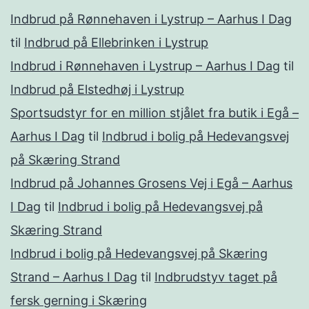
Indbrud på Rønnehaven i Lystrup – Aarhus I Dag
til
Indbrud på Ellebrinken i Lystrup
Indbrud i Rønnehaven i Lystrup – Aarhus I Dag
til
Indbrud på Elstedhøj i Lystrup
Sportsudstyr for en million stjålet fra butik i Egå –
Aarhus I Dag
til
Indbrud i bolig på Hedevangsvej
på Skæring Strand
Indbrud på Johannes Grosens Vej i Egå – Aarhus
I Dag
til
Indbrud i bolig på Hedevangsvej på
Skæring Strand
Indbrud i bolig på Hedevangsvej på Skæring
Strand – Aarhus I Dag
til
Indbrudstyv taget på
fersk gerning i Skæring