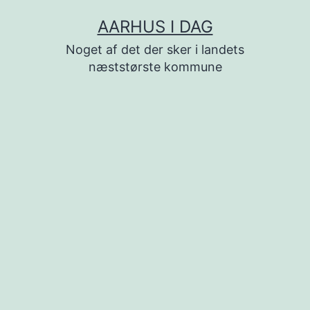
Fortsæt
AARHUS I DAG
til
Noget af det der sker i landets
indhold
næststørste kommune