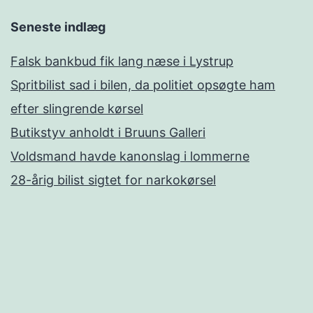
Seneste indlæg
Falsk bankbud fik lang næse i Lystrup
Spritbilist sad i bilen, da politiet opsøgte ham
efter slingrende kørsel
Butikstyv anholdt i Bruuns Galleri
Voldsmand havde kanonslag i lommerne
28-årig bilist sigtet for narkokørsel