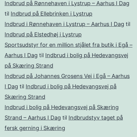
Indbrud på Rønnehaven i Lystrup – Aarhus I Dag
til
Indbrud på Ellebrinken i Lystrup
Indbrud i Rønnehaven i Lystrup – Aarhus I Dag
til
Indbrud på Elstedhøj i Lystrup
Sportsudstyr for en million stjålet fra butik i Egå –
Aarhus I Dag
til
Indbrud i bolig på Hedevangsvej
på Skæring Strand
Indbrud på Johannes Grosens Vej i Egå – Aarhus
I Dag
til
Indbrud i bolig på Hedevangsvej på
Skæring Strand
Indbrud i bolig på Hedevangsvej på Skæring
Strand – Aarhus I Dag
til
Indbrudstyv taget på
fersk gerning i Skæring