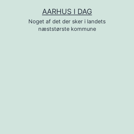
Fortsæt
AARHUS I DAG
til
Noget af det der sker i landets
indhold
næststørste kommune