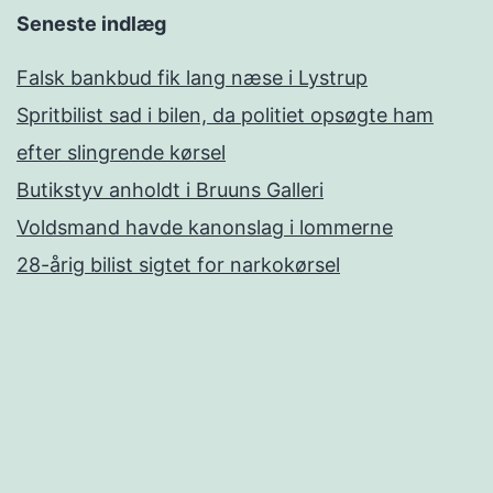
Seneste indlæg
Falsk bankbud fik lang næse i Lystrup
Spritbilist sad i bilen, da politiet opsøgte ham
efter slingrende kørsel
Butikstyv anholdt i Bruuns Galleri
Voldsmand havde kanonslag i lommerne
28-årig bilist sigtet for narkokørsel