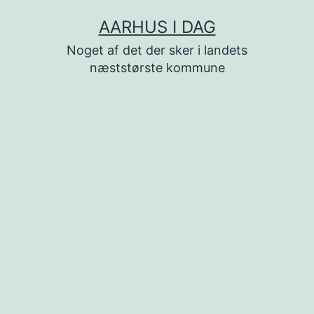
Fortsæt
AARHUS I DAG
til
Noget af det der sker i landets
indhold
næststørste kommune