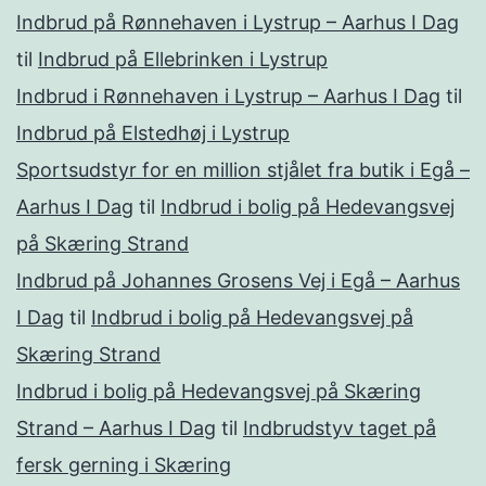
Indbrud på Rønnehaven i Lystrup – Aarhus I Dag
til
Indbrud på Ellebrinken i Lystrup
Indbrud i Rønnehaven i Lystrup – Aarhus I Dag
til
Indbrud på Elstedhøj i Lystrup
Sportsudstyr for en million stjålet fra butik i Egå –
Aarhus I Dag
til
Indbrud i bolig på Hedevangsvej
på Skæring Strand
Indbrud på Johannes Grosens Vej i Egå – Aarhus
I Dag
til
Indbrud i bolig på Hedevangsvej på
Skæring Strand
Indbrud i bolig på Hedevangsvej på Skæring
Strand – Aarhus I Dag
til
Indbrudstyv taget på
fersk gerning i Skæring