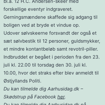
bl.a. 12 H.C. Andersen-skeer med
forskellige eventyr indgraveret.
Gerningsmændene skaffede sig adgang til
boligen ved at bryde et vindue op.
Udover sølvskeerne forsvandt der også et
sæt sølvbestik til 12 personer, guldsmykker,
et mindre kontantbeløb samt revotril-piller.
Indbruddet er begået i perioden fra den 23.
juli kl. 22.00 til torsdag den 30. juli kl.
10.00, hvor det straks efter blev anmeldt til
Østjyllands Politi.
Du kan tilmelde dig Aarhusidag.dk –
Skødstrup på Facebook
her
.
Du kan tilmelde dig Aarhusidag.dk på