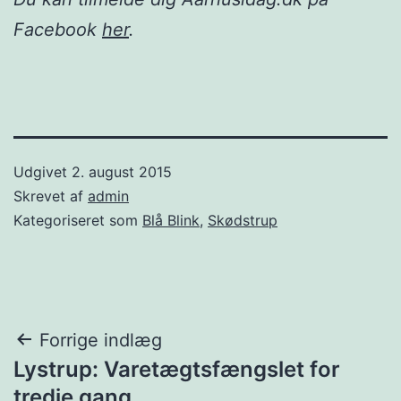
Facebook
her
.
Udgivet
2. august 2015
Skrevet af
admin
Kategoriseret som
Blå Blink
,
Skødstrup
Indlægsnavigation
Forrige indlæg
Lystrup: Varetægtsfængslet for
tredje gang