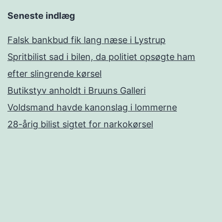
Seneste indlæg
Falsk bankbud fik lang næse i Lystrup
Spritbilist sad i bilen, da politiet opsøgte ham
efter slingrende kørsel
Butikstyv anholdt i Bruuns Galleri
Voldsmand havde kanonslag i lommerne
28-årig bilist sigtet for narkokørsel