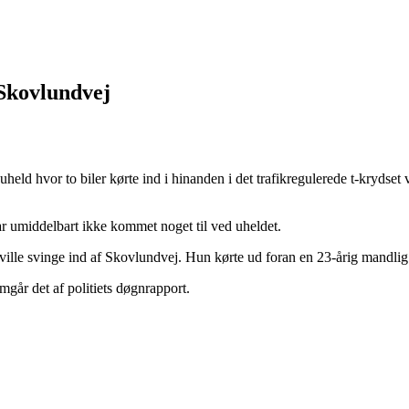
Skovlundvej
eld hvor to biler kørte ind i hinanden i det trafikregulerede t-krydset 
ar umiddelbart ikke kommet noget til ved uheldet.
 ville svinge ind af Skovlundvej. Hun kørte ud foran en 23-årig mandli
emgår det af politiets døgnrapport.