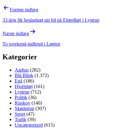
Indlægsnavigation
Forrige indlæg
33-årig fik beslaglagt sin bil på Elstedhøj i Lystrup
Næste indlæg
To weekend-indbrud i Løgten
Kategorier
Aarhus
(282)
Blå Blink
(1.372)
Egå
(186)
Hjortshøj
(161)
Lystrup
(712)
Politik
(36)
Risskov
(140)
Skødstrup
(307)
Sport
(47)
Trafik
(39)
Uncategorized
(615)