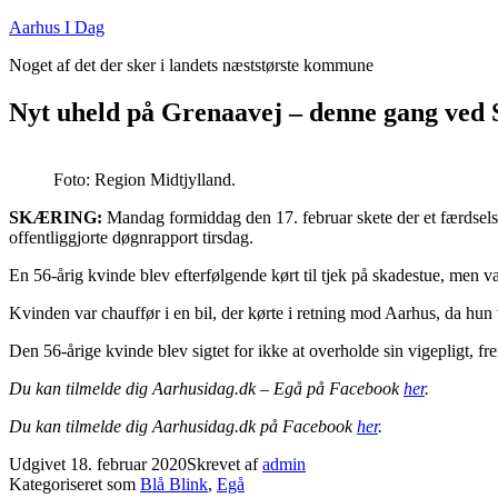
Fortsæt
Aarhus I Dag
til
Noget af det der sker i landets næststørste kommune
indhold
Nyt uheld på Grenaavej – denne gang ved 
Foto: Region Midtjylland.
SKÆRING:
Mandag formiddag den 17. februar skete der et færdselsuh
offentliggjorte døgnrapport tirsdag.
En 56-årig kvinde blev efterfølgende kørt til tjek på skadestue, men v
Kvinden var chauffør i en bil, der kørte i retning mod Aarhus, da hun
Den 56-årige kvinde blev sigtet for ikke at overholde sin vigepligt, fr
Du kan tilmelde dig Aarhusidag.dk – Egå på Facebook
her
.
Du kan tilmelde dig Aarhusidag.dk på Facebook
her
.
Udgivet
18. februar 2020
Skrevet af
admin
Kategoriseret som
Blå Blink
,
Egå