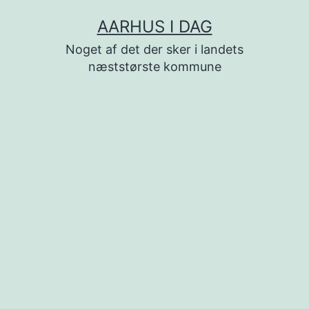
Fortsæt
AARHUS I DAG
til
Noget af det der sker i landets
indhold
næststørste kommune