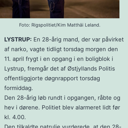
Foto: Rigspolitiet/Kim Matthäi Leland.
LYSTRUP:
En 28-årig mand, der var påvirket
af narko, vagte tidligt torsdag morgen den
11. april frygt i en opgang i en boligblok i
Lystrup, fremgår det af Østjyllands Politis
offentliggjorte døgnrapport torsdag
formiddag.
Den 28-årig løb rundt i opgangen, råbte og
hev i dørene. Politiet blev alarmeret lidt før
kl. 4.00.
Den tilkaldte patrulje vurderede, at den 28-