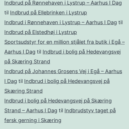
Indbrud på Rønnehaven i Lystrup – Aarhus I Dag
til
Indbrud på Ellebrinken i Lystrup
Indbrud i Rønnehaven i Lystrup – Aarhus I Dag
til
Indbrud på Elstedhøj i Lystrup
Sportsudstyr for en million stjålet fra butik i Egå –
Aarhus I Dag
til
Indbrud i bolig på Hedevangsvej
på Skæring Strand
Indbrud på Johannes Grosens Vej i Egå – Aarhus
I Dag
til
Indbrud i bolig på Hedevangsvej på
Skæring Strand
Indbrud i bolig på Hedevangsvej på Skæring
Strand – Aarhus I Dag
til
Indbrudstyv taget på
fersk gerning i Skæring