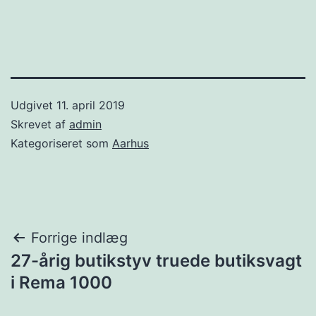
Udgivet
11. april 2019
Skrevet af
admin
Kategoriseret som
Aarhus
Indlægsnavigation
Forrige indlæg
27-årig butikstyv truede butiksvagt
i Rema 1000