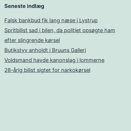
Seneste indlæg
Falsk bankbud fik lang næse i Lystrup
Spritbilist sad i bilen, da politiet opsøgte ham
efter slingrende kørsel
Butikstyv anholdt i Bruuns Galleri
Voldsmand havde kanonslag i lommerne
28-årig bilist sigtet for narkokørsel