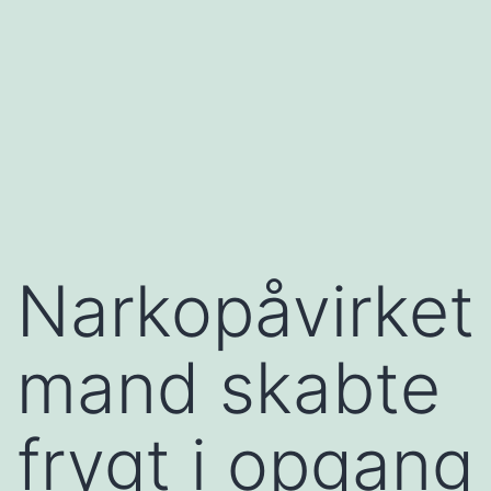
Narkopåvirket
mand skabte
frygt i opgang