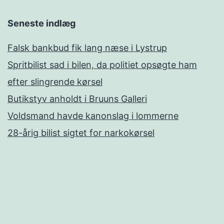
Seneste indlæg
Falsk bankbud fik lang næse i Lystrup
Spritbilist sad i bilen, da politiet opsøgte ham
efter slingrende kørsel
Butikstyv anholdt i Bruuns Galleri
Voldsmand havde kanonslag i lommerne
28-årig bilist sigtet for narkokørsel