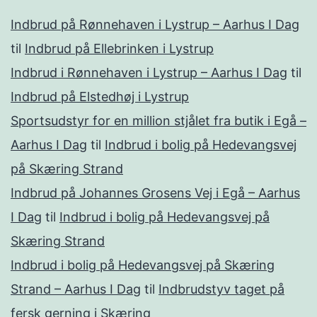
Indbrud på Rønnehaven i Lystrup – Aarhus I Dag
til
Indbrud på Ellebrinken i Lystrup
Indbrud i Rønnehaven i Lystrup – Aarhus I Dag
til
Indbrud på Elstedhøj i Lystrup
Sportsudstyr for en million stjålet fra butik i Egå –
Aarhus I Dag
til
Indbrud i bolig på Hedevangsvej
på Skæring Strand
Indbrud på Johannes Grosens Vej i Egå – Aarhus
I Dag
til
Indbrud i bolig på Hedevangsvej på
Skæring Strand
Indbrud i bolig på Hedevangsvej på Skæring
Strand – Aarhus I Dag
til
Indbrudstyv taget på
fersk gerning i Skæring