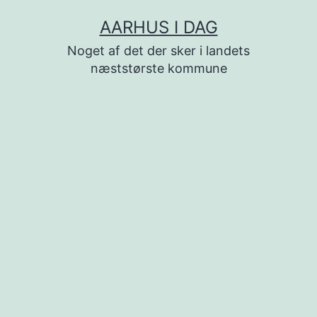
Fortsæt
AARHUS I DAG
til
Noget af det der sker i landets
indhold
næststørste kommune