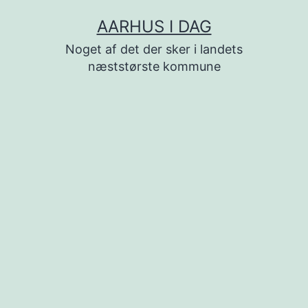
Fortsæt
AARHUS I DAG
til
Noget af det der sker i landets
indhold
næststørste kommune