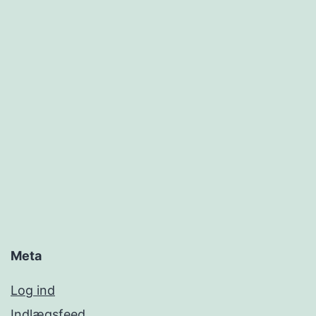
Meta
Log ind
Indlægsfeed