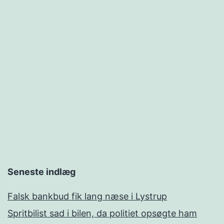
Seneste indlæg
Falsk bankbud fik lang næse i Lystrup
Spritbilist sad i bilen, da politiet opsøgte ham