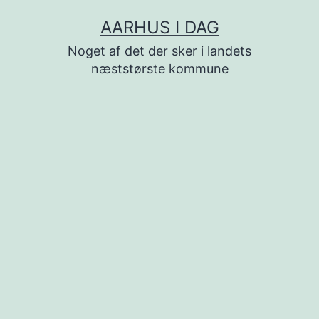
Fortsæt
AARHUS I DAG
til
Noget af det der sker i landets
indhold
næststørste kommune