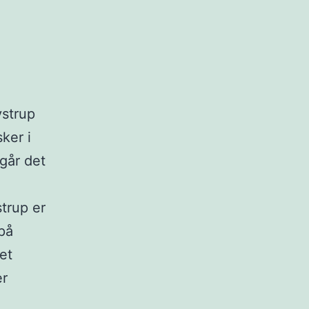
ystrup
sker i
går det
trup er
 på
et
er