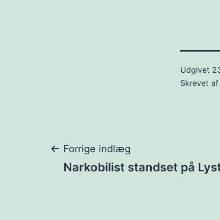
Udgivet
23
Skrevet a
Indlægsnavigat
Forrige indlæg
Narkobilist standset på Lys