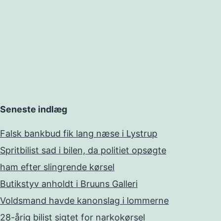
Seneste indlæg
Falsk bankbud fik lang næse i Lystrup
Spritbilist sad i bilen, da politiet opsøgte
ham efter slingrende kørsel
Butikstyv anholdt i Bruuns Galleri
Voldsmand havde kanonslag i lommerne
28-årig bilist sigtet for narkokørsel