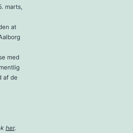
5. marts,
uden at
Aalborg
lse med
mentlig
d af de
ok
her
.