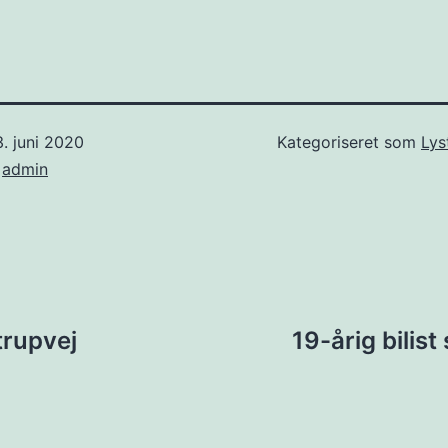
. juni 2020
Kategoriseret som
Lys
f
admin
ion
trupvej
19-årig bilis