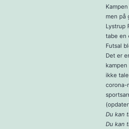
Kampen v
men på g
Lystrup 
tabe en 
Futsal b
Det er e
kampen i
ikke tal
corona-r
sportsa
(opdater
Du kan 
Du kan t