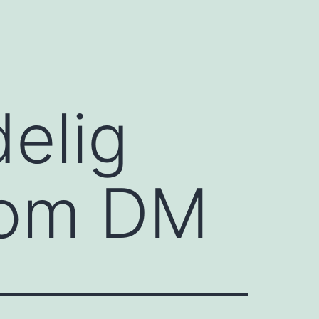
delig
e om DM