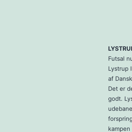
LYSTRU
Futsal nu
Lystrup 
af Dansk
Det er d
godt. Ly
udebane
forsprin
kampen 