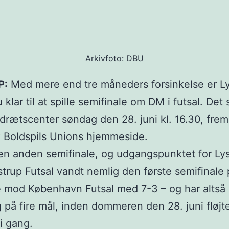
Arkivfoto: DBU
P:
Med mere end tre måneders forsinkelse er L
 klar til at spille semifinale om DM i futsal. Det 
Idrætscenter søndag den 28. juni kl. 16.30, frem
 Boldspils Unions hjemmeside.
en anden semifinale, og udgangspunktet for Lys
strup Futsal vandt nemlig den første semifinale
 mod København Futsal med 7-3 – og har altså 
g på fire mål, inden dommeren den 28. juni fløjt
i gang.