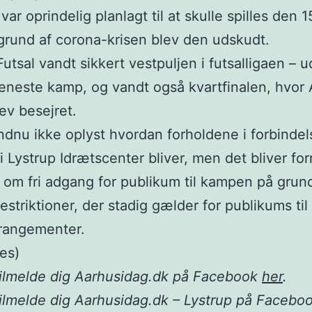
ar oprindelig planlagt til at skulle spilles den 1
rund af corona-krisen blev den udskudt.
Futsal vandt sikkert vestpuljen i futsalligaen – 
eneste kamp, og vandt også kvartfinalen, hvor 
lev besejret.
ndnu ikke oplyst hvordan forholdene i forbinde
 Lystrup Idrætscenter bliver, men det bliver for
e om fri adgang for publikum til kampen på grun
estriktioner, der stadig gælder for publikums til
rrangementer.
es)
tilmelde dig Aarhusidag.dk på Facebook
her
.
ilmelde dig Aarhusidag.dk – Lystrup på Facebo