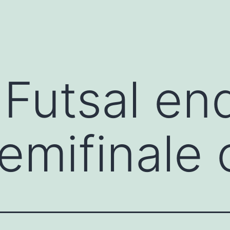
 Futsal en
l semifinal