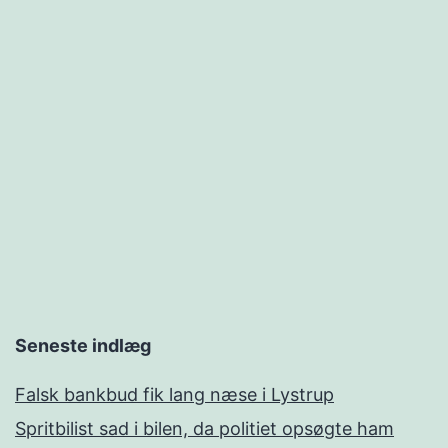
Seneste indlæg
Falsk bankbud fik lang næse i Lystrup
Spritbilist sad i bilen, da politiet opsøgte ham