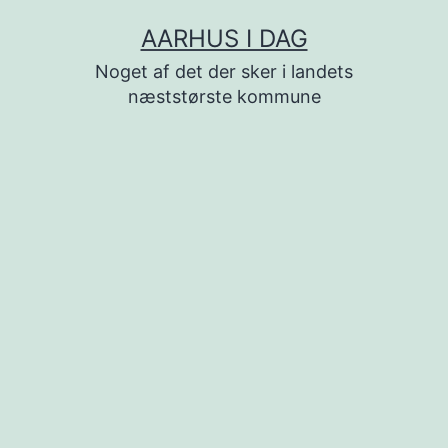
Fortsæt
AARHUS I DAG
til
Noget af det der sker i landets
indhold
næststørste kommune