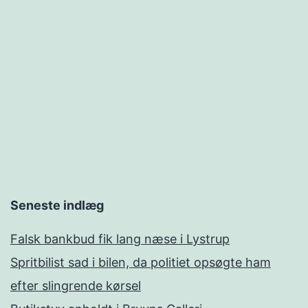
Seneste indlæg
Falsk bankbud fik lang næse i Lystrup
Spritbilist sad i bilen, da politiet opsøgte ham
efter slingrende kørsel