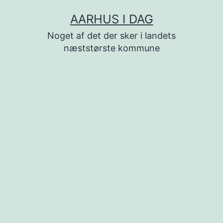
Fortsæt
AARHUS I DAG
til
Noget af det der sker i landets
indhold
næststørste kommune