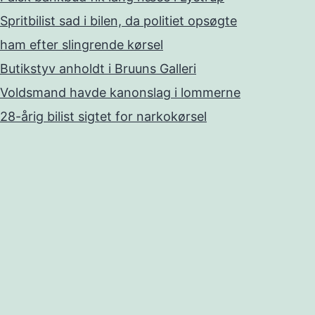
Spritbilist sad i bilen, da politiet opsøgte
ham efter slingrende kørsel
Butikstyv anholdt i Bruuns Galleri
Voldsmand havde kanonslag i lommerne
28-årig bilist sigtet for narkokørsel