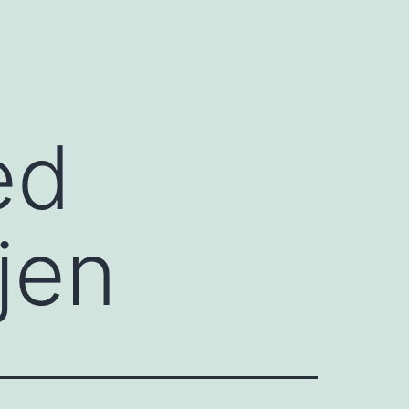
ed
jen