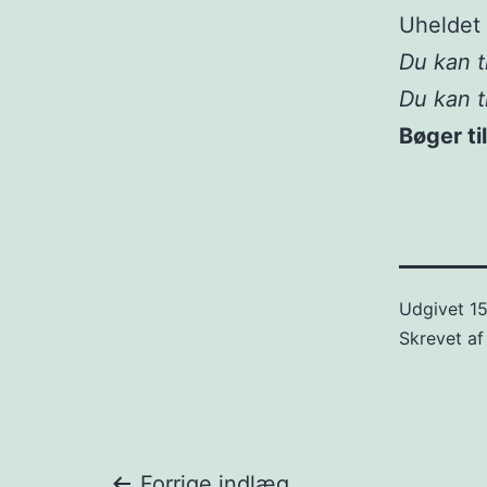
Uheldet 
Du kan t
Du kan t
Bøger ti
Udgivet
1
Skrevet a
Forrige indlæg