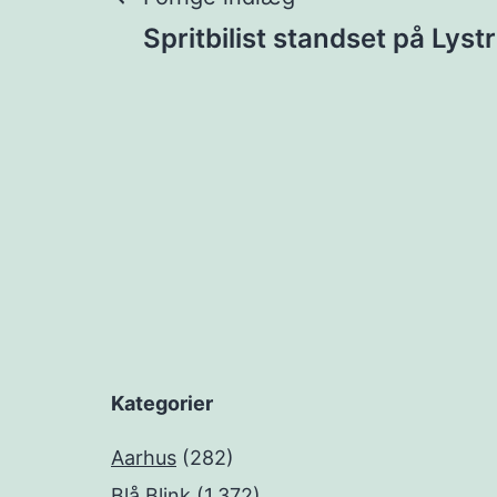
Indlægsnavigat
Spritbilist standset på Lyst
Kategorier
Aarhus
(282)
Blå Blink
(1.372)