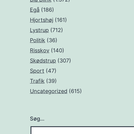
Egå
(186)
Hjortshøj
(161)
Lystrup
(712)
Politik
(36)
Risskov
(140)
Skødstrup
(307)
Sport
(47)
Trafik
(39)
Uncategorized
(615)
Søg…