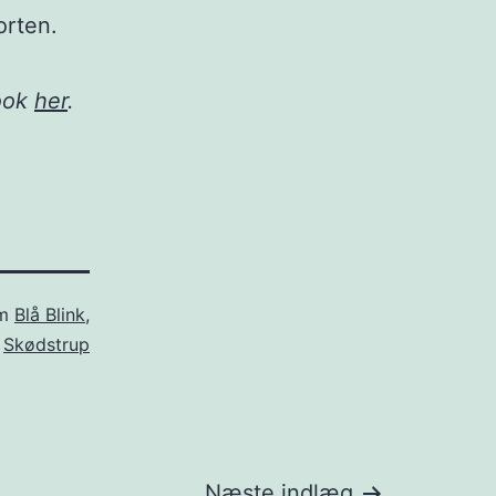
orten.
book
her
.
om
Blå Blink
,
Skødstrup
Næste indlæg