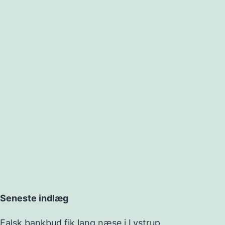
Seneste indlæg
Falsk bankbud fik lang næse i Lystrup