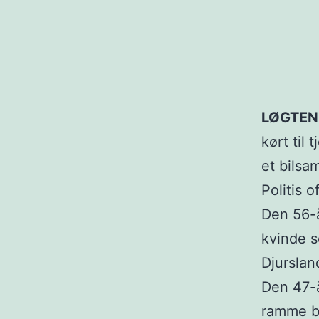
LØGTEN
kørt til
et bilsa
Politis 
Den 56-
kvinde s
Djurslan
Den 47-å
ramme bi