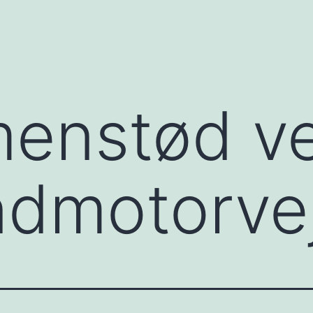
menstød v
ndmotorve