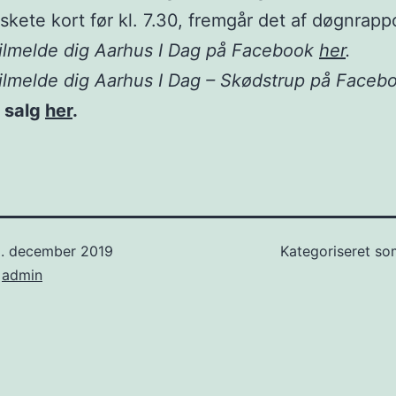
skete kort før kl. 7.30, fremgår det af døgnrapp
ilmelde dig Aarhus I Dag på Facebook
her
.
ilmelde dig Aarhus I Dag – Skødstrup på Face
l salg
her
.
5. december 2019
Kategoriseret s
f
admin