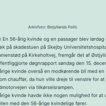
Arkivfoto: Østjyllands Politi.
:
En 56-årig kvinde og en passager blev lørdag
 tjek på skadestuen på Skejby Universitetshospita
mmenstød på Kirkeholtvej, fremgår det af Østjyl
offentliggjorte døgnrapport søndag den 15. dece
årige kvinde overså en modkørende bil med en 
om chauffør, da hun ville dreje til venstre for at
dmotorvejen via tilkørselsrampen.
rige kvinde havde ikke nogen mulighed for at 
len med den 56-årige kvindelige fører.