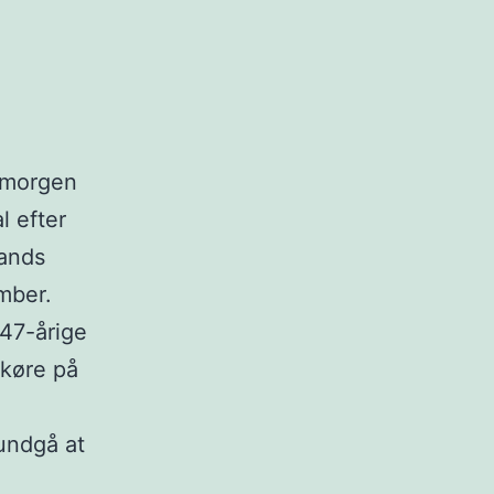
 morgen
l efter
lands
mber.
47-årige
 køre på
undgå at