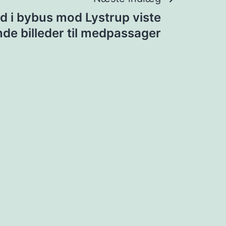
 i bybus mod Lystrup viste
de billeder til medpassager