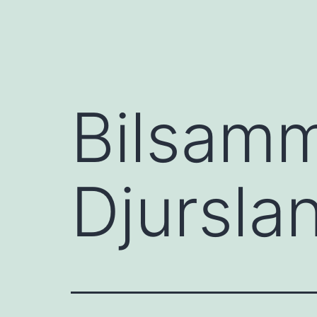
Bilsam
Djursla