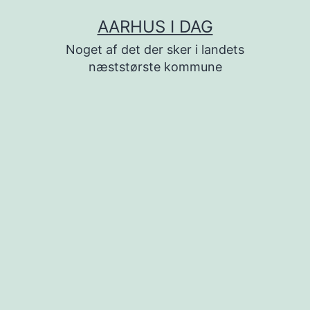
Fortsæt
AARHUS I DAG
til
Noget af det der sker i landets
indhold
næststørste kommune