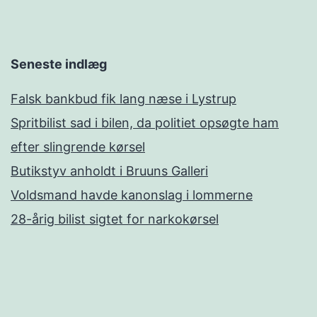
Seneste indlæg
Falsk bankbud fik lang næse i Lystrup
Spritbilist sad i bilen, da politiet opsøgte ham
efter slingrende kørsel
Butikstyv anholdt i Bruuns Galleri
Voldsmand havde kanonslag i lommerne
28-årig bilist sigtet for narkokørsel