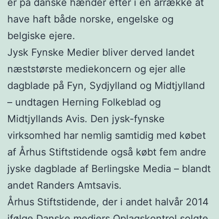
er på danske hænder efter i en årrække at
have haft både norske, engelske og
belgiske ejere.
Jysk Fynske Medier bliver derved landet
næststørste mediekoncern og ejer alle
dagblade på Fyn, Sydjylland og Midtjylland
– undtagen Herning Folkeblad og
Midtjyllands Avis. Den jysk-fynske
virksomhed har nemlig samtidig med købet
af Århus Stiftstidende også købt fem andre
jyske dagblade af Berlingske Media – blandt
andet Randers Amtsavis.
Århus Stiftstidende, der i andet halvår 2014
ifølge Danske mediers Oplagskontrol solgte