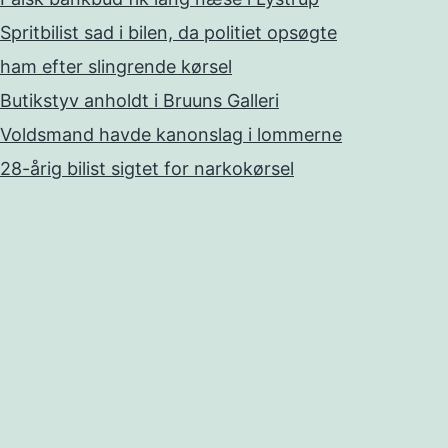
Spritbilist sad i bilen, da politiet opsøgte
ham efter slingrende kørsel
Butikstyv anholdt i Bruuns Galleri
Voldsmand havde kanonslag i lommerne
28-årig bilist sigtet for narkokørsel