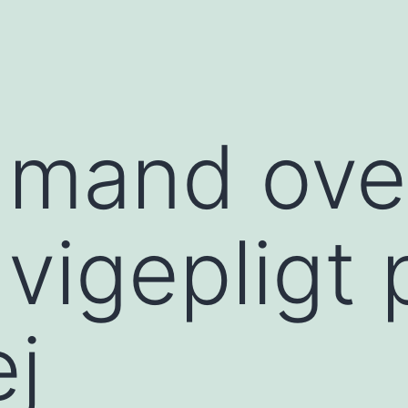
 mand ove
 vigepligt 
j