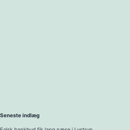
Seneste indlæg
Falsk bankbud fik lang næse i Lystrup