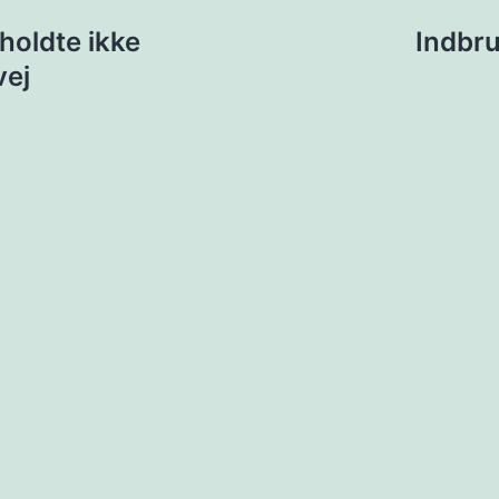
ion
rholdte ikke
Indbru
vej