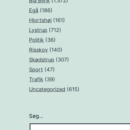
Blå Blink
(1.372)
Egå
(186)
Hjortshøj
(161)
Lystrup
(712)
Politik
(36)
Risskov
(140)
Skødstrup
(307)
Sport
(47)
Trafik
(39)
Uncategorized
(615)
Søg…