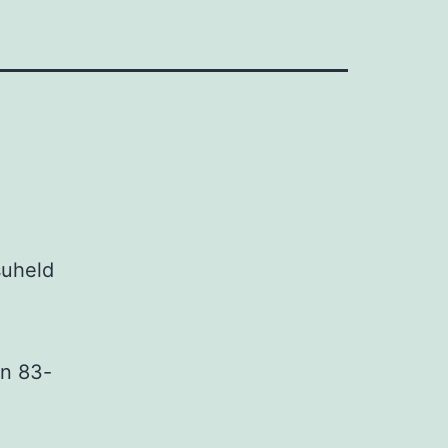
suheld
en 83-