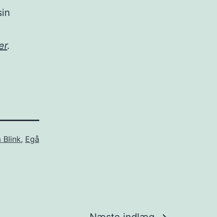
sin
er
.
å Blink
,
Egå