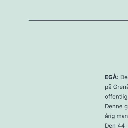
EGÅ:
Der
på Grenå
offentli
Denne ga
årig man
Den 44-å