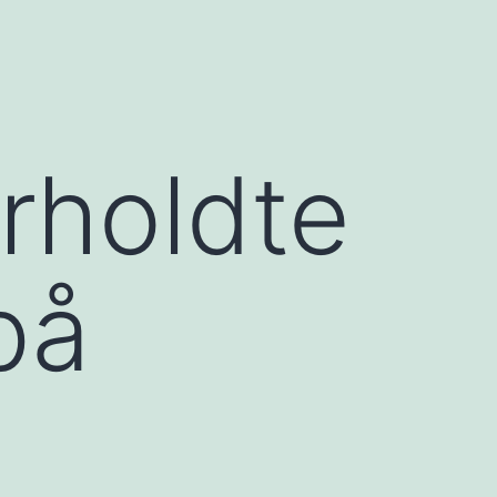
rholdte
på