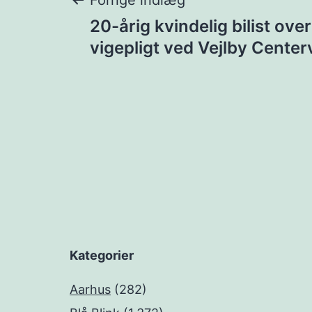
Indlægsnavigat
Forrige indlæg
20-årig kvindelig bilist ove
vigepligt ved Vejlby Center
Kategorier
Aarhus
(282)