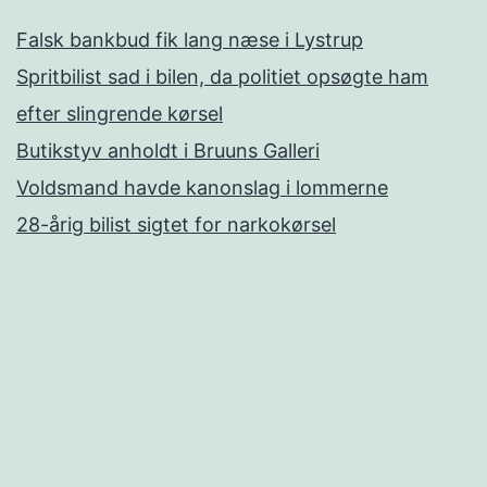
Falsk bankbud fik lang næse i Lystrup
Spritbilist sad i bilen, da politiet opsøgte ham
efter slingrende kørsel
Butikstyv anholdt i Bruuns Galleri
Voldsmand havde kanonslag i lommerne
28-årig bilist sigtet for narkokørsel