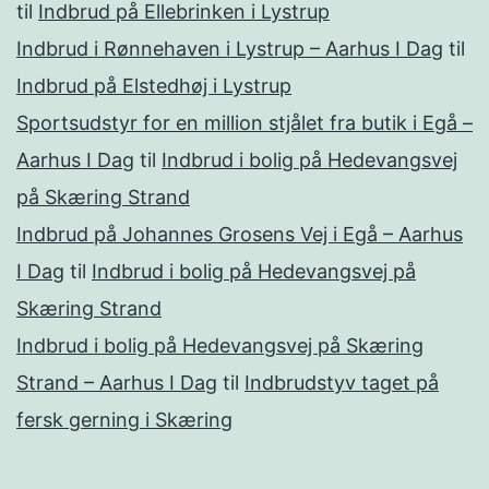
til
Indbrud på Ellebrinken i Lystrup
Indbrud i Rønnehaven i Lystrup – Aarhus I Dag
til
Indbrud på Elstedhøj i Lystrup
Sportsudstyr for en million stjålet fra butik i Egå –
Aarhus I Dag
til
Indbrud i bolig på Hedevangsvej
på Skæring Strand
Indbrud på Johannes Grosens Vej i Egå – Aarhus
I Dag
til
Indbrud i bolig på Hedevangsvej på
Skæring Strand
Indbrud i bolig på Hedevangsvej på Skæring
Strand – Aarhus I Dag
til
Indbrudstyv taget på
fersk gerning i Skæring