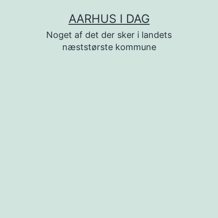
Fortsæt
AARHUS I DAG
til
Noget af det der sker i landets
indhold
næststørste kommune