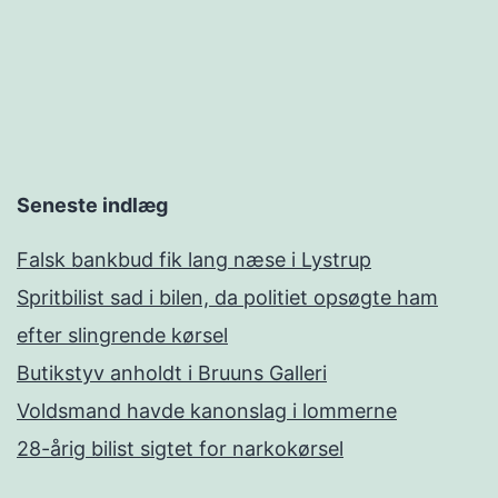
Seneste indlæg
Falsk bankbud fik lang næse i Lystrup
Spritbilist sad i bilen, da politiet opsøgte ham
efter slingrende kørsel
Butikstyv anholdt i Bruuns Galleri
Voldsmand havde kanonslag i lommerne
28-årig bilist sigtet for narkokørsel