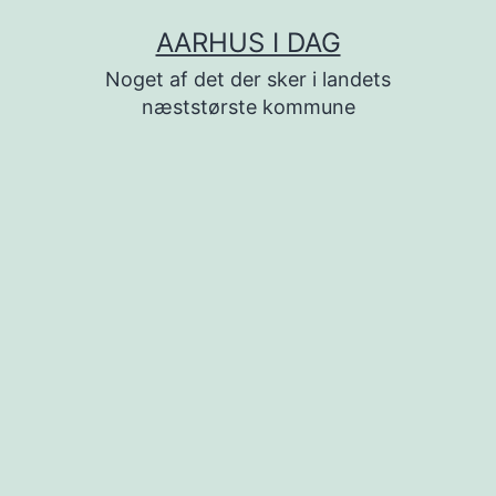
Fortsæt
AARHUS I DAG
til
Noget af det der sker i landets
indhold
næststørste kommune