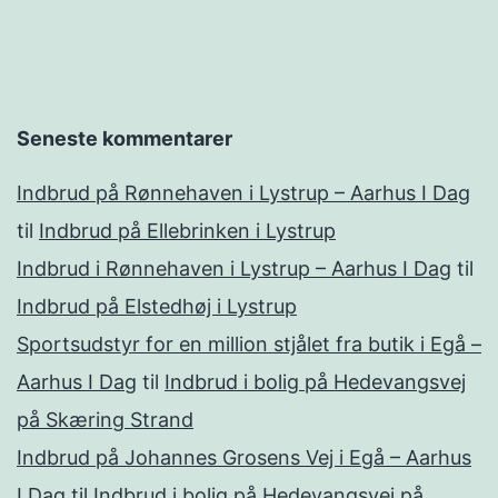
Seneste kommentarer
Indbrud på Rønnehaven i Lystrup – Aarhus I Dag
til
Indbrud på Ellebrinken i Lystrup
Indbrud i Rønnehaven i Lystrup – Aarhus I Dag
til
Indbrud på Elstedhøj i Lystrup
Sportsudstyr for en million stjålet fra butik i Egå –
Aarhus I Dag
til
Indbrud i bolig på Hedevangsvej
på Skæring Strand
Indbrud på Johannes Grosens Vej i Egå – Aarhus
I Dag
til
Indbrud i bolig på Hedevangsvej på