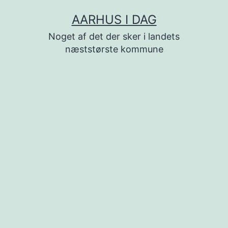
Fortsæt
AARHUS I DAG
til
Noget af det der sker i landets
indhold
næststørste kommune