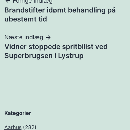
Indlægsnavigation
Forrige indlæg
Brandstifter idømt behandling på
ubestemt tid
Næste indlæg
Vidner stoppede spritbilist ved
Superbrugsen i Lystrup
Kategorier
Aarhus
(282)