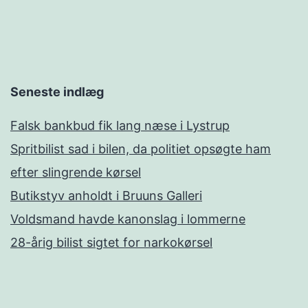
Seneste indlæg
Falsk bankbud fik lang næse i Lystrup
Spritbilist sad i bilen, da politiet opsøgte ham
efter slingrende kørsel
Butikstyv anholdt i Bruuns Galleri
Voldsmand havde kanonslag i lommerne
28-årig bilist sigtet for narkokørsel