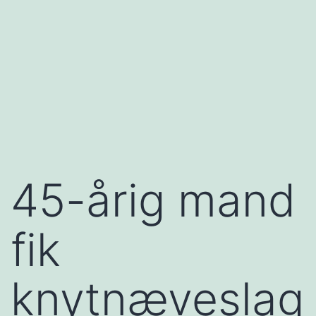
45-årig mand
fik
knytnæveslag