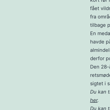
kort før
fået vil
fra områ
tilbage p
En medar
havde på
almindel
derfor po
Den 28-å
retsmøde
sigtet i 
Du kan t
her
.
Du kan 