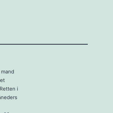
g mand
 et
Retten i
åneders