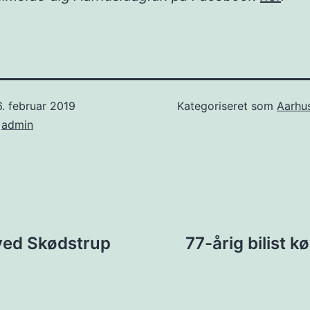
. februar 2019
Kategoriseret som
Aarhu
f
admin
ion
ved Skødstrup
77-årig bilist k