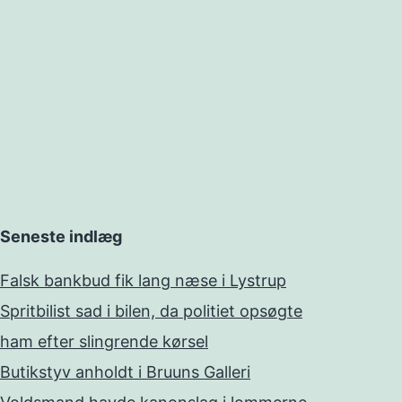
Seneste indlæg
Falsk bankbud fik lang næse i Lystrup
Spritbilist sad i bilen, da politiet opsøgte
ham efter slingrende kørsel
Butikstyv anholdt i Bruuns Galleri