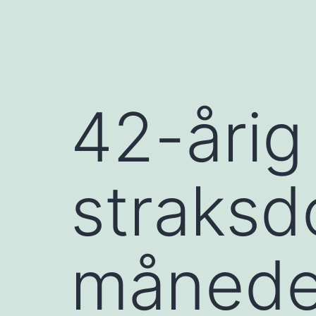
42-årig
straksd
måneder 