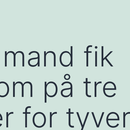
 mand fik
om på tre
for tyveri