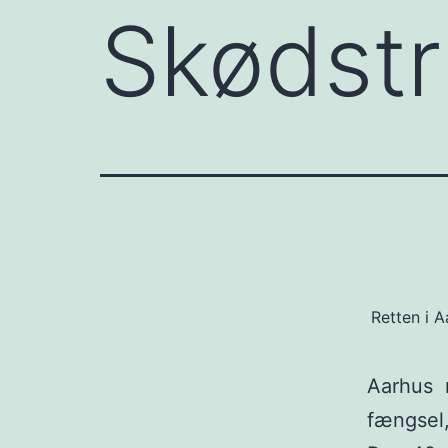
Skødst
Retten i A
Aarhus 
fængsel,