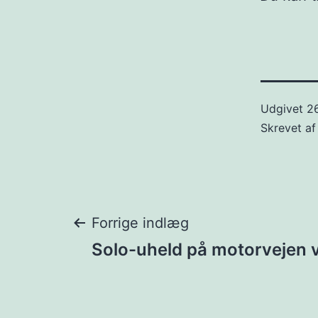
Udgivet
26
Skrevet a
Indlægsnavigat
Forrige indlæg
Solo-uheld på motorvejen 