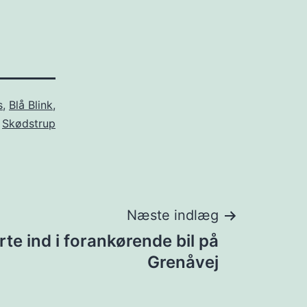
s
,
Blå Blink
,
Skødstrup
Næste indlæg
ørte ind i forankørende bil på
Grenåvej