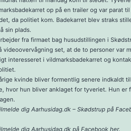
 midnat natten til mandag kom til stedet. Tyven
dmarksbadekarret op på en trailer og var parat til
det, da politiet kom. Badekarret blev straks still
å sin plads.
bejder fra firmaet bag husudstillingen i Skødst
 videoovervågning set, at de to personer var 
igt interesseret i vildmarksbadekarret og konta
litiet.
rige kvinde bliver formentlig senere indkaldt til
, hvor hun bliver anklaget for tyveriet. Hun er 
sagen.
ilmelde dig Aarhusidag.dk – Skødstrup på Fac
tilmelde dig Aarhusidag.dk på Facebook
her
.