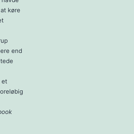
e havde
 at køre
et
rup
mere end
ktede
 et
foreløbig
ebook