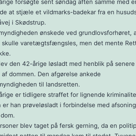
årige forsøgte sent søndag aften samme med e
nde at stjæle et vildmarks-badekar fra en husudst
vej i Skødstrup.
myndigheden ønskede ved grundlovsforhøret, 
 skulle varetægtsfængsles, men det mente Rett
kke.
lev den 42-årige løsladt med henblik på senere
g af dommen. Den afgørelse ankede
yndigheden til landsretten.
ige er tidligere straffet for lignende kriminalite
er han prøveløsladt i forbindelse med afsoning
e dom.
rsoner blev taget på fersk gerning, da en politip