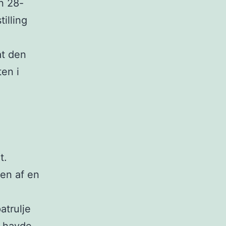
n 28-
illing
at den
en i
t.
en af en
atrulje