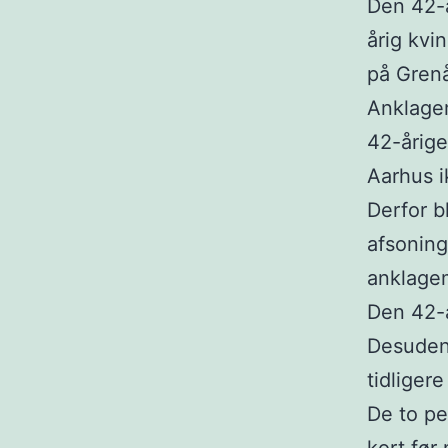
Den 42-
årig kvi
på Grenå
Anklage
42-årige
Aarhus i
Derfor b
afsonin
anklagem
Den 42-år
Desuden 
tidliger
De to pe