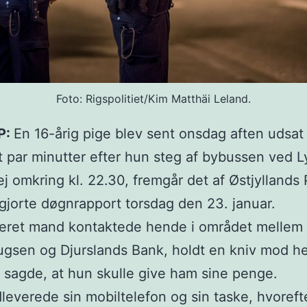
Foto: Rigspolitiet/Kim Matthäi Leland.
P:
En 16-årig pige blev sent onsdag aften udsat 
et par minutter efter hun steg af bybussen ved L
j omkring kl. 22.30, fremgår det af Østjyllands P
ggjorte døgnrapport torsdag den 23. januar.
eret mand kontaktede hende i området mellem
ugsen og Djurslands Bank, holdt en kniv mod h
sagde, at hun skulle give ham sine penge.
leverede sin mobiltelefon og sin taske, hvoreft