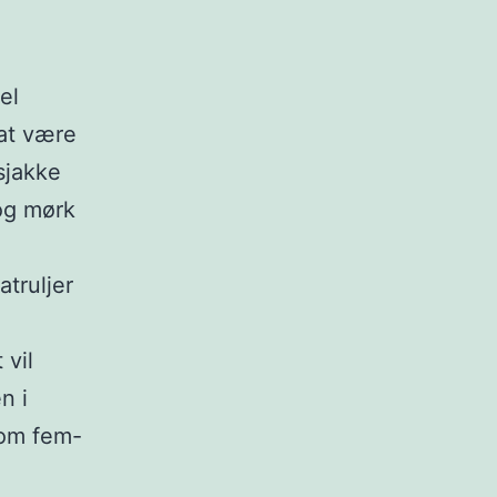
el
 at være
sjakke
og mørk
atruljer
 vil
n i
 om fem-