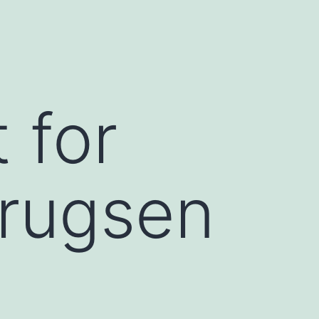
 for
brugsen