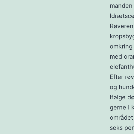
manden s
Idrætsce
Røveren 
kropsbyg
omkring 
med oran
elefanth
Efter rø
og hund
Ifølge d
gerne i 
området 
seks per