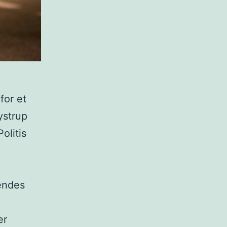
for et
ystrup
olitis
endes
er