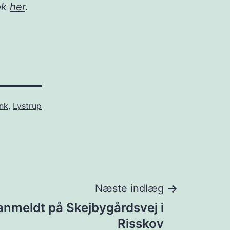
ok
her
.
ink
,
Lystrup
Næste indlæg
anmeldt på Skejbygårdsvej i
Risskov