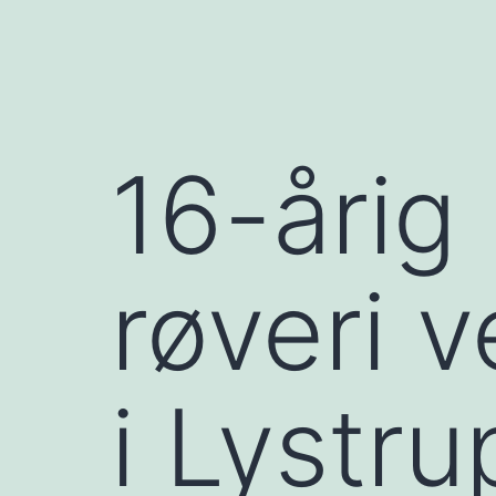
16-årig
røveri 
i Lystru