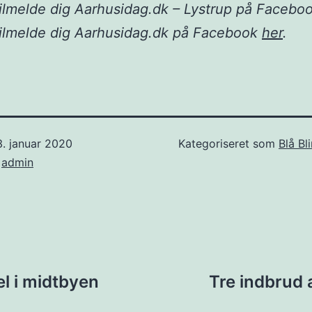
ilmelde dig Aarhusidag.dk – Lystrup på Facebo
tilmelde dig Aarhusidag.dk på Facebook
her
.
. januar 2020
Kategoriseret som
Blå Bl
f
admin
ion
el i midtbyen
Tre indbrud 