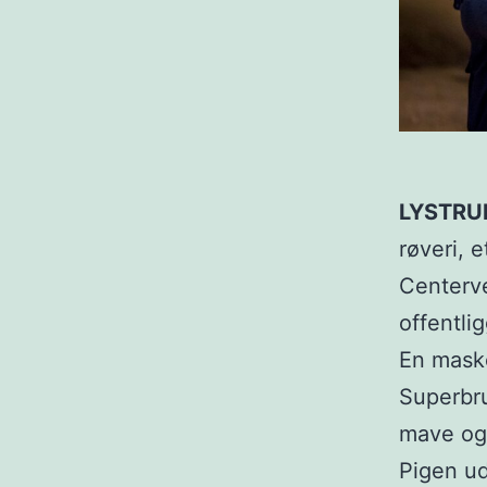
LYSTRU
røveri, 
Centerve
offentli
En mask
Superbr
mave og 
Pigen ud