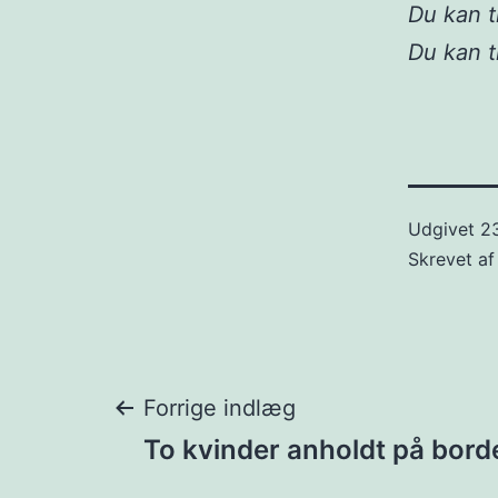
Du kan t
Du kan 
Udgivet
23
Skrevet a
Indlægsnavigat
Forrige indlæg
To kvinder anholdt på bord