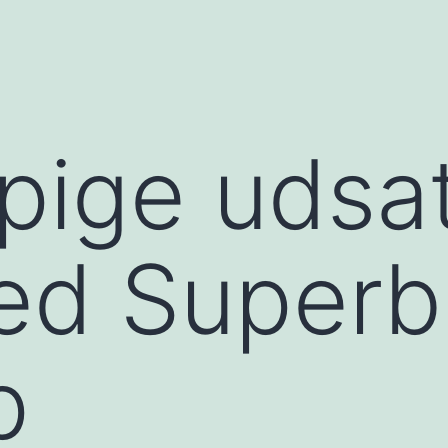
 pige udsat
ved Super
p