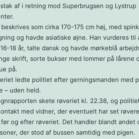
tak af i retning mod Superbrugsen og Lystrup
nter.
beskrives som cirka 170-175 cm høj, med spink
ning og havde asiatiske øjne. Han vurderes til
16-18 år, talte dansk og havde mørkeblå arbejd
ge skrift, sorte bukser med lommer på lårene 
ue på.
veriet ledte politiet efter gerningsmanden med p
e – uden held.
øgnrapporten skete røveriet kl. 22.38, og politiet
kontakt med vidner, der eventuelt har set røvere
før og efter røveriet. Det handler blandt andet
soner, der stod af bussen samtidig med pigen.