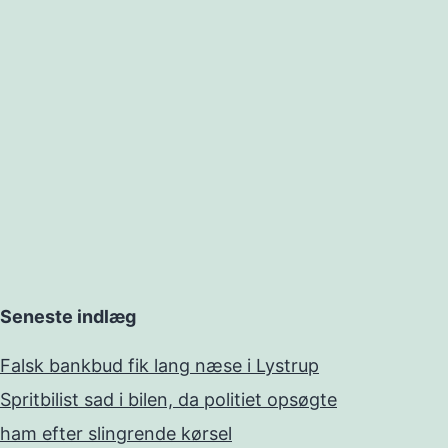
Seneste indlæg
Falsk bankbud fik lang næse i Lystrup
Spritbilist sad i bilen, da politiet opsøgte
ham efter slingrende kørsel