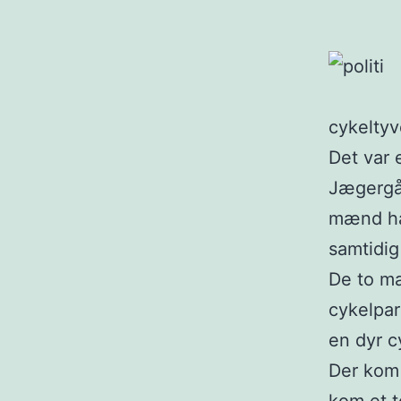
cykeltyv
Det var 
Jægergår
mænd hav
samtidig
De to mæ
cykelpar
en dyr c
Der kom 