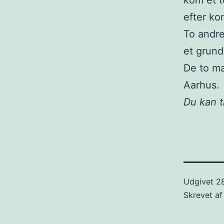
kom et t
efter ko
To andre
et grund
De to mæ
Aarhus.
Du kan 
Udgivet
28
Skrevet a