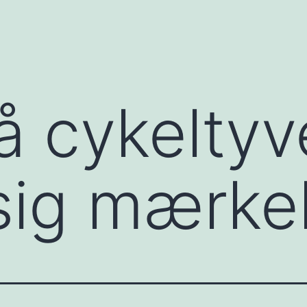
å cykeltyv
sig mærkel