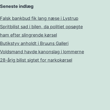
Seneste indlæg
Falsk bankbud fik lang næse i Lystrup
Spritbilist sad i bilen, da politiet opsøgte
ham efter slingrende kørsel
Butikstyv anholdt i Bruuns Galleri
Voldsmand havde kanonslag i lommerne
28-årig bilist sigtet for narkokørsel