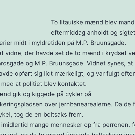
To litauiske mænd blev man
eftermiddag anholdt og sigtet
erier midt i myldretiden på M.P. Bruunsgade.
et vidne, der havde set de to mænd i krydset v
dsgade og M.P. Bruunsgade. Vidnet synes, at 
de opført sig lidt mærkeligt, og var fulgt efte
 med at politiet blev kontaktet.
nd gik og kiggede på cykler på
keringspladsen over jernbanearealerne. Da de f
ykel, tog de en boltsaks frem.
imidlertid mange mennesker op fra perronen, f