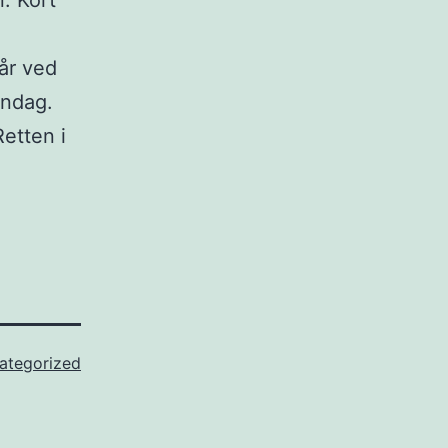
. Kort
.
år ved
øndag.
etten i
ategorized