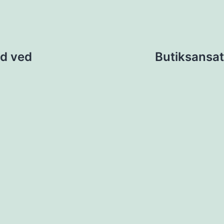
ion
ld ved
Butiksansat