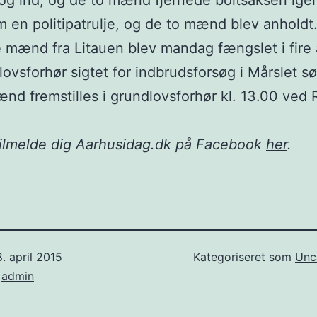
og ind, og de to mænd fjernede boltsaksen igen
m en politipatrulje, og de to mænd blev anholdt
 mænd fra Litauen blev mandag fængslet i fire 
lovsforhør sigtet for indbrudsforsøg i Mårslet s
nd fremstilles i grundlovsforhør kl. 13.00 ved R
tilmelde dig Aarhusidag.dk på Facebook
her
.
. april 2015
Kategoriseret som
Unc
f
admin