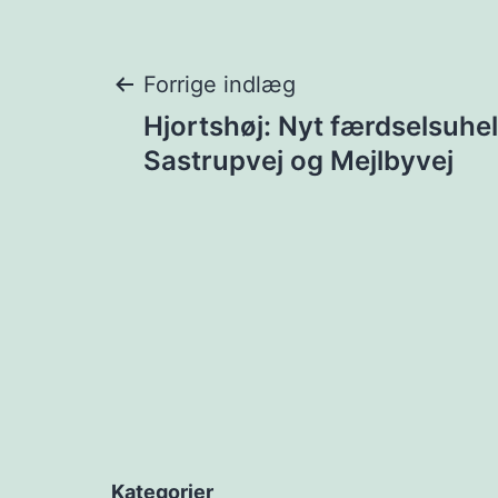
Indlægsnavigat
Forrige indlæg
Hjortshøj: Nyt færdselsuhe
Sastrupvej og Mejlbyvej
Kategorier