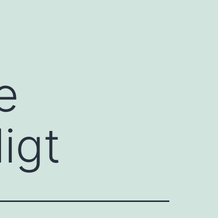
e
igt