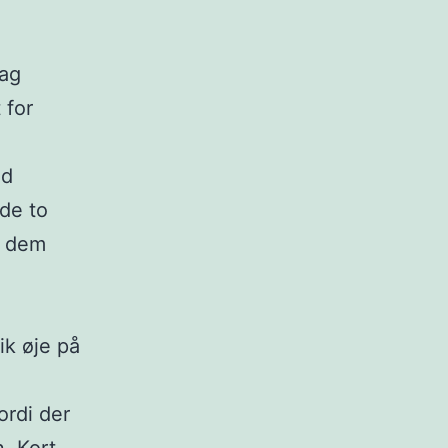
dag
 for
ed
de to
r dem
ik øje på
ordi der