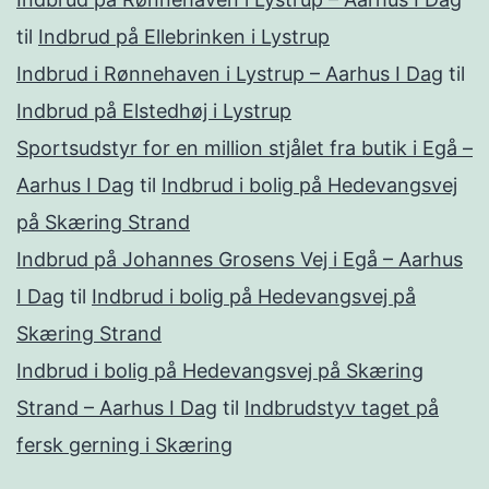
til
Indbrud på Ellebrinken i Lystrup
Indbrud i Rønnehaven i Lystrup – Aarhus I Dag
til
Indbrud på Elstedhøj i Lystrup
Sportsudstyr for en million stjålet fra butik i Egå –
Aarhus I Dag
til
Indbrud i bolig på Hedevangsvej
på Skæring Strand
Indbrud på Johannes Grosens Vej i Egå – Aarhus
I Dag
til
Indbrud i bolig på Hedevangsvej på
Skæring Strand
Indbrud i bolig på Hedevangsvej på Skæring
Strand – Aarhus I Dag
til
Indbrudstyv taget på
fersk gerning i Skæring