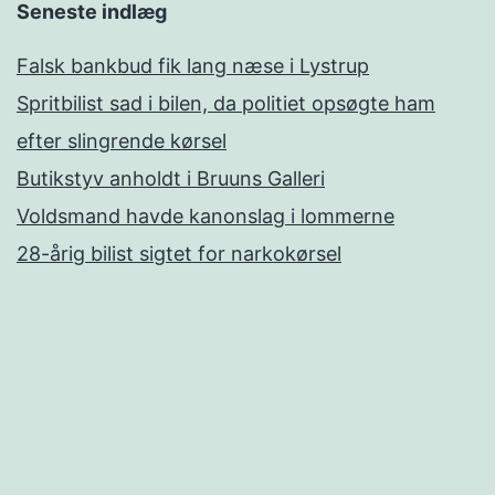
Seneste indlæg
Falsk bankbud fik lang næse i Lystrup
Spritbilist sad i bilen, da politiet opsøgte ham
efter slingrende kørsel
Butikstyv anholdt i Bruuns Galleri
Voldsmand havde kanonslag i lommerne
28-årig bilist sigtet for narkokørsel