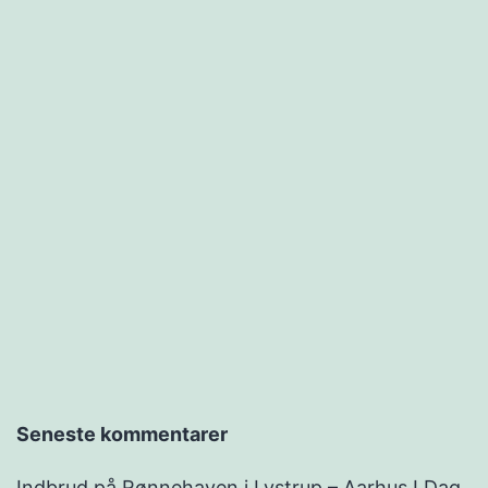
Seneste kommentarer
Indbrud på Rønnehaven i Lystrup – Aarhus I Dag