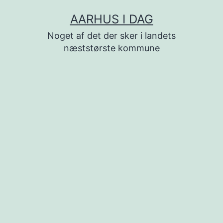
Fortsæt
AARHUS I DAG
til
Noget af det der sker i landets
indhold
næststørste kommune