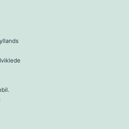
yllands
dviklede
bil.
i