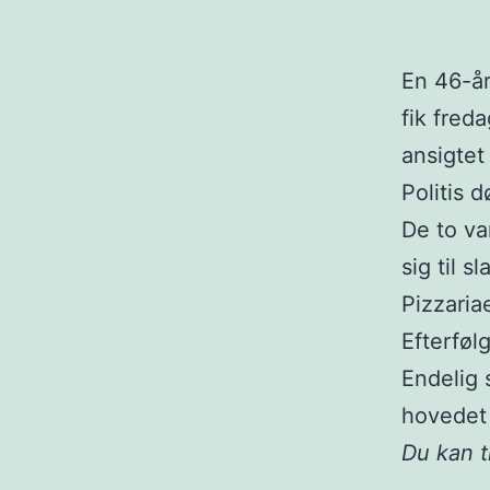
En 46-år
fik freda
ansigtet
Politis 
De to va
sig til s
Pizzaria
Efterføl
Endelig 
hovedet 
Du kan t