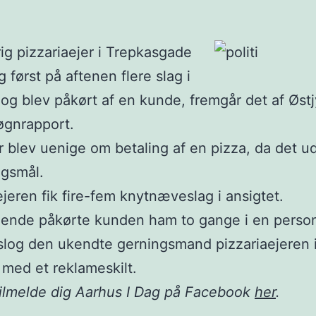
ig pizzariaejer i Trepkasgade
g først på aftenen flere slag i
 og blev påkørt af en kunde, fremgår det af Østj
døgnrapport.
r blev uenige om betaling af en pizza, da det u
lagsmål.
ejeren fik fire-fem knytnæveslag i ansigtet.
gende påkørte kunden ham to gange i en person
slog den ukendte gerningsmand pizzariaejeren 
med et reklameskilt.
ilmelde dig Aarhus I Dag på Facebook
her
.