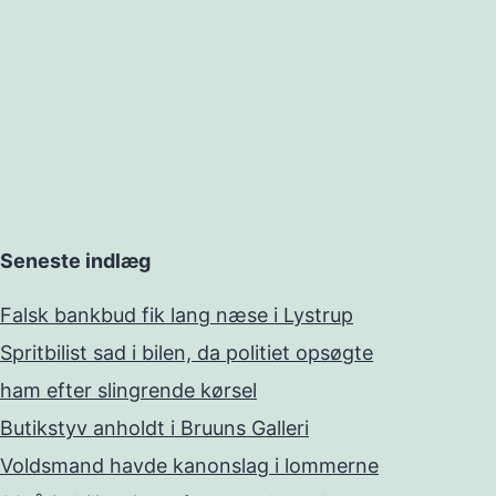
Seneste indlæg
Falsk bankbud fik lang næse i Lystrup
Spritbilist sad i bilen, da politiet opsøgte
ham efter slingrende kørsel
Butikstyv anholdt i Bruuns Galleri
Voldsmand havde kanonslag i lommerne