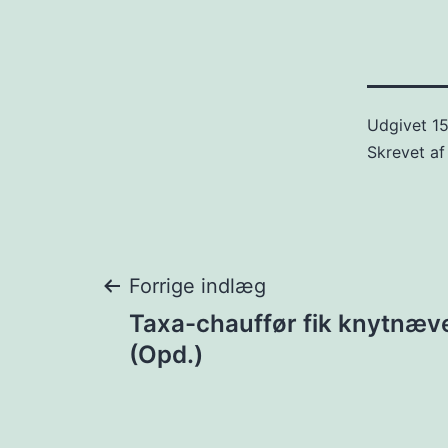
Udgivet
1
Skrevet a
Indlægsnavigat
Forrige indlæg
Taxa-chauffør fik knytnæve
(Opd.)