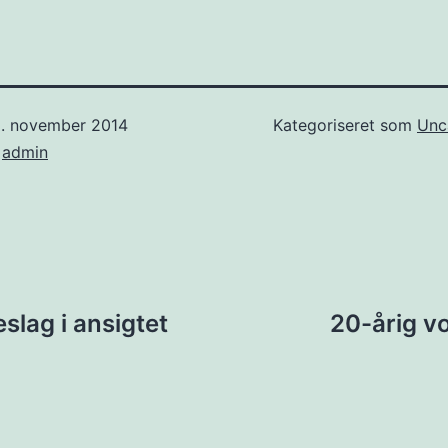
5. november 2014
Kategoriseret som
Unc
f
admin
ion
slag i ansigtet
20-årig v