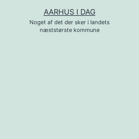
Fortsæt
AARHUS I DAG
til
Noget af det der sker i landets
indhold
næststørste kommune