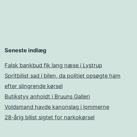
Seneste indlæg
Falsk bankbud fik lang næse i Lystrup
Spritbilist sad i bilen, da politiet opsøgte ham
efter slingrende kørsel
Butikstyv anholdt i Bruuns Galleri
Voldsmand havde kanonslag i lommerne
28-årig bilist sigtet for narkokørsel