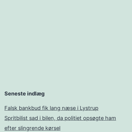
Seneste indlæg
Falsk bankbud fik lang næse i Lystrup
Spritbilist sad i bilen, da politiet opsøgte ham
efter slingrende kørsel