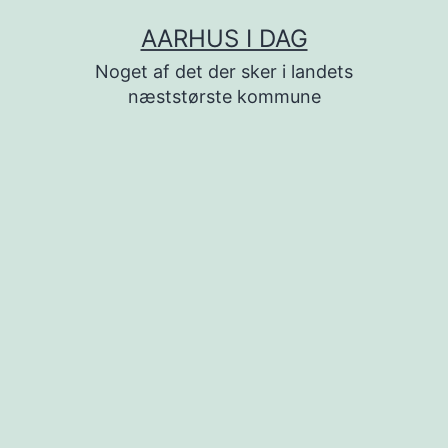
Fortsæt
AARHUS I DAG
til
Noget af det der sker i landets
indhold
næststørste kommune