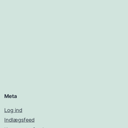
Meta
Log ind
Indlægsfeed