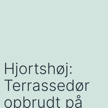
Hjortshøj:
Terrassedør
opbrudt på