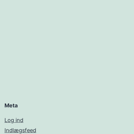
Meta
Log ind
Indlægsfeed