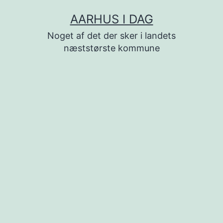
Fortsæt
AARHUS I DAG
til
Noget af det der sker i landets
indhold
næststørste kommune