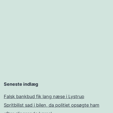
Seneste indlæg
Falsk bankbud fik lang næse i Lystrup
Spritbilist sad i bilen, da politiet opsøgte ham