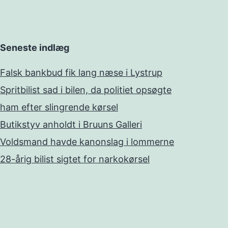
Seneste indlæg
Falsk bankbud fik lang næse i Lystrup
Spritbilist sad i bilen, da politiet opsøgte
ham efter slingrende kørsel
Butikstyv anholdt i Bruuns Galleri
Voldsmand havde kanonslag i lommerne
28-årig bilist sigtet for narkokørsel