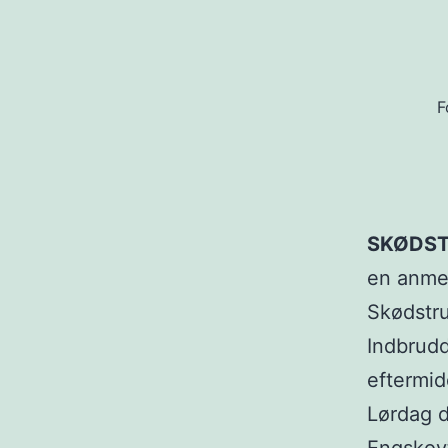
F
SKØDST
en anmel
Skødstr
Indbrudd
eftermid
Lørdag d