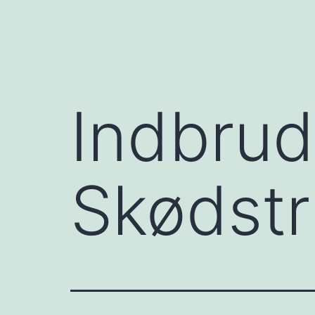
Indbrud
Skødst