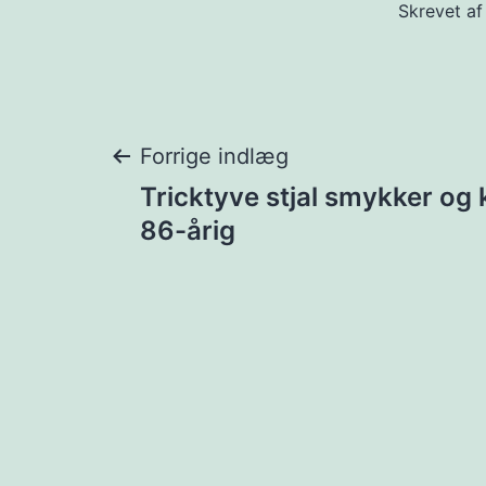
Skrevet a
Indlægsnavigat
Forrige indlæg
Tricktyve stjal smykker og 
86-årig