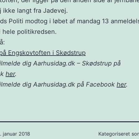
often, der ligger på den anden side af jernban
 ikke langt fra Jadevej.
nds Politi modtog i løbet af mandag 13 anmelde
i hele politikredsen.
å:
på Engskovtoften i Skødstrup
ilmelde dig Aarhusidag.dk – Skødstrup på
ok
her
.
tilmelde dig Aarhusidag.dk på Facebook
her
.
. januar 2018
Kategoriseret s