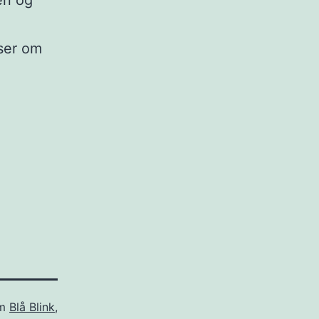
en og
lser om
om
Blå Blink
,