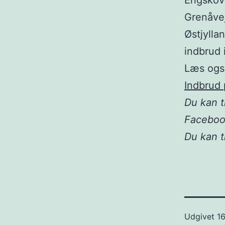
Engskovt
Grenåvej
Østjylla
indbrud 
Læs ogs
Indbrud 
Du kan t
Facebo
Du kan 
Udgivet
16