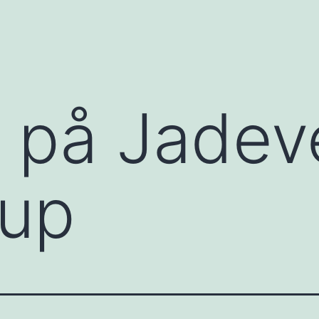
 på Jadeve
rup